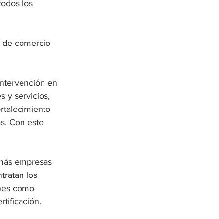
todos los 
r de comercio 
intervención en 
 y servicios, 
rtalecimiento 
s. Con este 
a más empresas 
tratan los 
ones como 
rtificación.