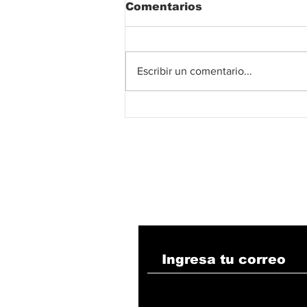
Comentarios
Escribir un comentario...
La avenida Simón
Bolívar en Valledupar
avanza a toda marcha.
Suscribete!