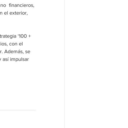
no  financieros, 
el exterior, 
rategia ‘100 + 
ios, con el 
ar. Además, se 
 así impulsar 