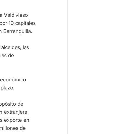
a Valdivieso 
r 10 capitales 
 Barranquilla.
lcaldes, las 
ias de 
o económico 
 plazo.
opósito de 
n extranjera 
ís exporte en 
millones de 