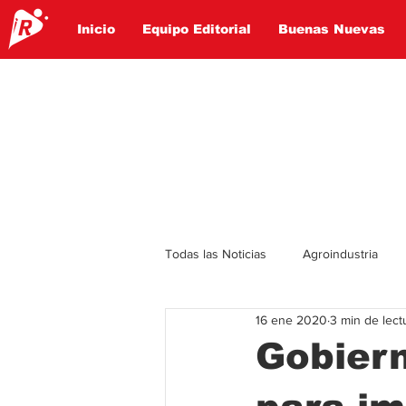
Inicio
Equipo Editorial
Buenas Nuevas
Todas las Noticias
Agroindustria
16 ene 2020
3 min de lect
Lo Ultimo
Politica
Entret
Gobiern
Educación
Turismo
Econ