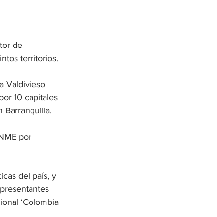
tor de 
ntos territorios.
a Valdivieso 
r 10 capitales 
 Barranquilla.
 NME por 
cas del país, y 
epresentantes 
gional ‘Colombia 