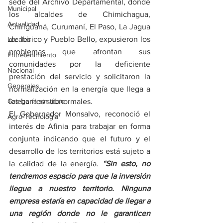
sede del Archivo Departamental, donde 
Municipal
los alcaldes de Chimichagua, 
Actualidad
Chiriguaná, Curumaní, El Paso, La Jagua 
de Ibirico y Pueblo Bello, expusieron los 
Locales
problemas que afrontan sus 
Entretenimiento
comunidades por la deficiente 
Nacional
prestación del servicio y solicitaron la 
Generales
normalización en la energía que llega a 
Categoría sin título
los barrios subnormales.  
El Gobernador Monsalvo, reconoció el 
Agro-Tecnología
interés de Afinia para trabajar en forma 
conjunta indicando que el futuro y el 
desarrollo de los territorios está sujeto a 
la calidad de la energía. 
“Sin esto, no 
tendremos espacio para que la inversión 
llegue a nuestro territorio. Ninguna 
empresa estaría en capacidad de llegar a 
una región donde no le garanticen 