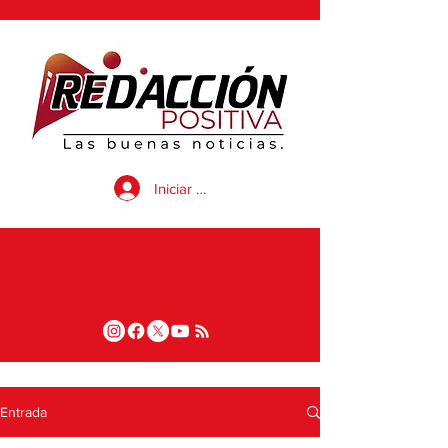
Iniciar sesión
Entrada