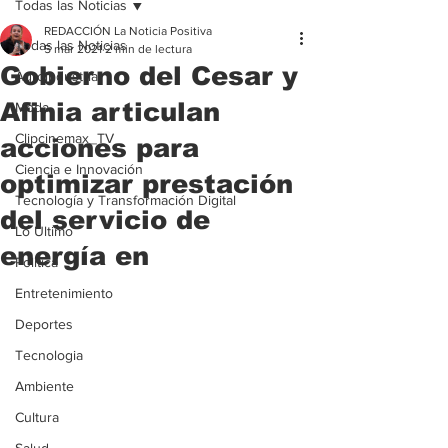
Todas las Noticias
REDACCIÓN La Noticia Positiva
Todas las Noticias
5 mar 2021
2 min de lectura
Gobierno del Cesar y
Agroindustria
Afinia articulan
Moda
Clipcinemax_TV
acciones para
Ciencia e Innovación
optimizar prestación
Tecnología y Transformación Digital
del servicio de
Lo Ultimo
energía en
Politica
Entretenimiento
Deportes
Tecnologia
Ambiente
Cultura