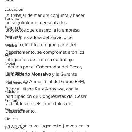
Salud
Educación
 A trabajar de manera conjunta y hacer 
Turismo
un seguimiento mensual a los 
Economía
proyectos que desarrolla la empresa 
Economía
Afinia, prestadora del servicio de 
energía eléctrica en gran parte del 
Política
Departamento, se comprometieron los 
Arte
integrantes de la mesa de trabajo 
Social
liderada por el Gobernador del Cesar
, 
Farandula
Luis Alberto Monsalvo
 y la Gerente 
General de Afinia, filial del Grupo EPM, 
Internacional
Blanca Liliana Ruiz Arroyave, con la 
Folclore
participación de Congresistas del Cesar 
Regional
y alcaldes de seis municipios del 
Educación
Departamento. 
Ciencia
La reunión tuvo lugar este jueves en la 
Transporte