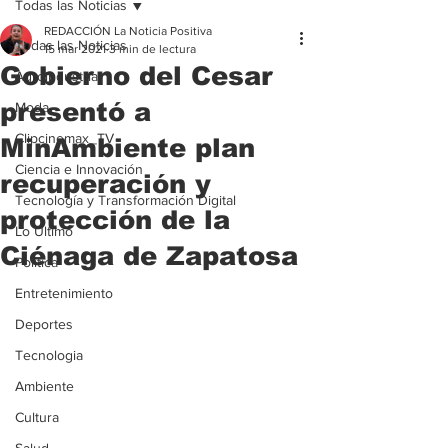
Todas las Noticias
REDACCIÓN La Noticia Positiva
Todas las Noticias
15 mar 2021
3 min de lectura
Gobierno del Cesar
Agroindustria
presentó a
Moda
Clipcinemax_TV
MinAmbiente plan
Ciencia e Innovación
recuperación y
Tecnología y Transformación Digital
protección de la
Lo Ultimo
Ciénaga de Zapatosa
Politica
Entretenimiento
Deportes
Tecnologia
Ambiente
Cultura