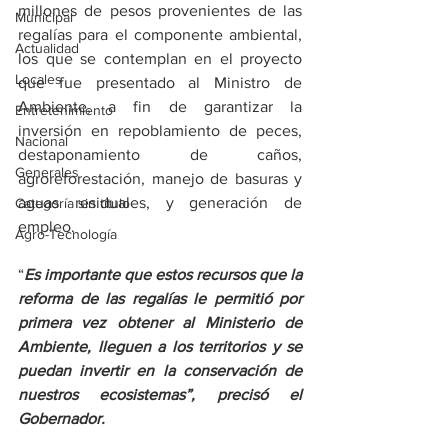
millones de pesos provenientes de las 
Municipal
regalías para el componente ambiental, 
Actualidad
los que se contemplan en el proyecto 
Locales
que fue presentado al Ministro de 
Ambiente, a fin de garantizar la 
Entretenimiento
inversión en repoblamiento de peces, 
Nacional
destaponamiento de caños, 
Generales
agroreforestación, manejo de basuras y 
aguas residuales, y generación de 
Categoría sin título
empleo. 
Agro-Tecnología
“
Es importante que estos recursos que la 
reforma de las regalías le permitió por 
primera vez obtener al Ministerio de 
Ambiente, lleguen a los territorios y se 
puedan invertir en la conservación de 
nuestros ecosistemas”, precisó el 
Gobernador.