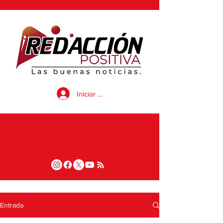
Iniciar sesión
Entrada