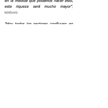
en la medida que podamos hacer esto, 
esta riqueza será mucho mayor”
, 
sostuvo. 
“Hoy todos los sectores confluyen en 
ambiente, aquí estamos hablando del 
saneamiento básico de toda la 
deposición de aguas residuales que 
caen al río y el río llega a la ciénaga, o 
sea que finalmente todo lo que viene río 
arriba, llegando hasta acá aguas abajo le 
está llegando el sedimento y 
precisamente ese proyecto de 
saneamiento básico; eso será un 
proyecto a largo plazo pero hay que ir 
construyendo ese plan para que toda 
esa agua residual no esté llegando a 
esta fuente”,
 puntualizó el Ministro.
Ambiente