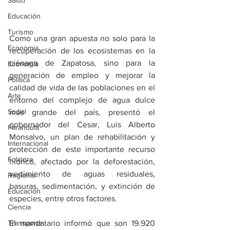
Salud
Educación
Turismo
Como una gran apuesta no solo para la 
Economía
recuperación de los ecosistemas en la 
ciénaga de Zapatosa, sino para la 
Economía
generación de empleo y mejorar la 
Política
calidad de vida de las poblaciones en el 
Arte
entorno del complejo de agua dulce 
Social
más grande del país, presentó el 
gobernador del Cesar, Luis Alberto 
Farandula
Monsalvo, un plan de rehabilitación y 
Internacional
protección de este importante recurso 
Folclore
hídrico, afectado por la deforestación, 
vertimiento de aguas residuales, 
Regional
basuras, sedimentación, y extinción de 
Educación
especies, entre otros factores. 
Ciencia
Transporte
El mandatario informó que son 19.920 