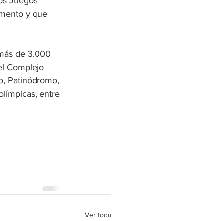
os Juegos 
amento y que 
.
 más de 3.000 
el Complejo 
o, Patinódromo, 
límpicas, entre 
Ver todo