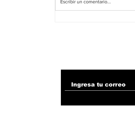
Escribir un comentario...
El fútbol colombiano
abre el debate sobre un
modelo económico que
busca fortalecer su
competitividad
internacional desde
2027
Suscribete!