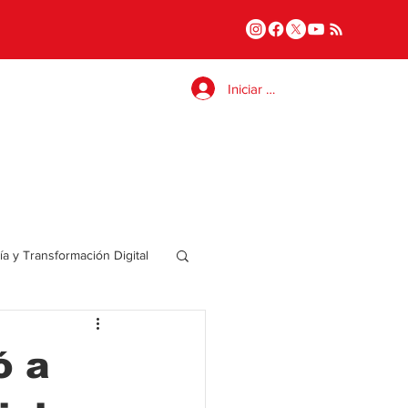
Iniciar sesión
a y Transformación Digital
Salud
ó a
a
Internacional