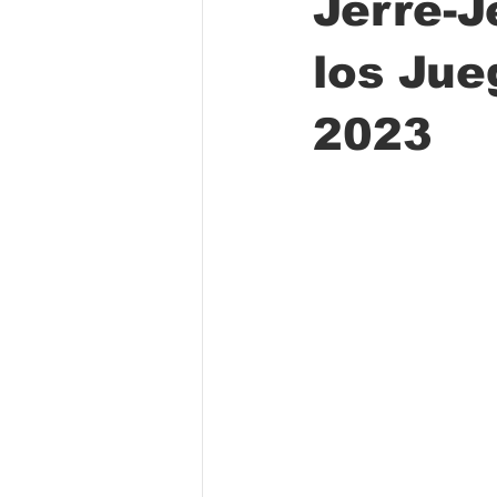
Jerre-J
los Jue
Folclore
Regional
Educa
2023