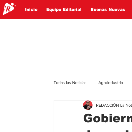
Inicio
Equipo Editorial
Buenas Nuevas
Todas las Noticias
Agroindustria
REDACCIÓN La Notic
Lo Ultimo
Politica
Entret
Gobiern
Educación
Turismo
Econ