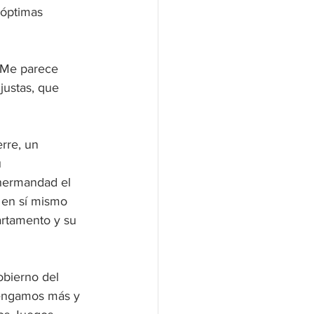
 óptimas 
“Me parece 
justas, que 
rre, un 
 
 hermandad el 
 en sí mismo 
artamento y su 
obierno del 
tengamos más y 