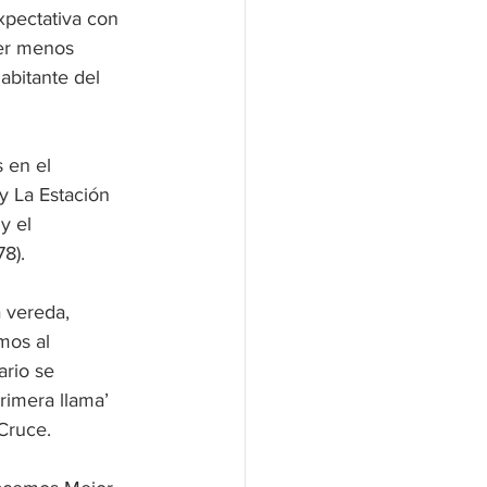
pectativa con 
ner menos 
abitante del 
 en el 
y La Estación 
y el 
8).
 vereda, 
mos al 
rio se 
rimera llama’ 
Cruce.