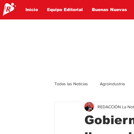
Inicio
Equipo Editorial
Buenas Nuevas
Todas las Noticias
Agroindustria
REDACCIÓN La Notic
Lo Ultimo
Politica
Entret
Gobiern
Educación
Turismo
Econ