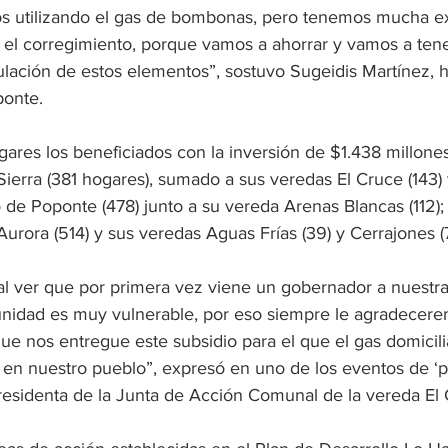
s utilizando el gas de bombonas, pero tenemos mucha ex
en el corregimiento, porque vamos a ahorrar y vamos a te
lación de estos elementos”, sostuvo Sugeidis Martínez, h
ponte.
gares los beneficiados con la inversión de $1.438 millones
ierra (381 hogares), sumado a sus veredas El Cruce (143) 
o de Poponte (478) junto a su vereda Arenas Blancas (112); 
urora (514) y sus veredas Aguas Frías (39) y Cerrajones (7
al ver que por primera vez viene un gobernador a nuestra
nidad es muy vulnerable, por eso siempre le agradecere
e nos entregue este subsidio para el que el gas domicilia
 en nuestro pueblo”, expresó en uno de los eventos de ‘p
residenta de la Junta de Acción Comunal de la vereda El 