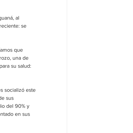
guaná, al 
eciente: se 
níamos que 
rozo, una de 
para su salud: 
 socializó este 
de sus 
io del 90% y 
ontado en sus 