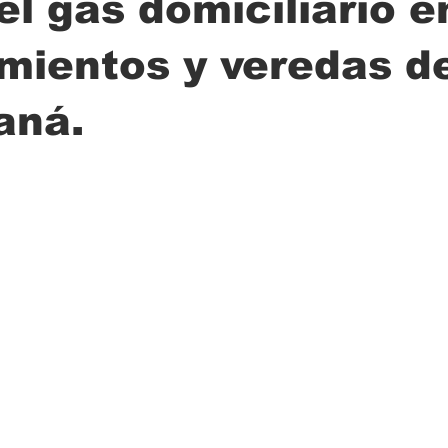
el gas domiciliario e
mientos y veredas d
ción
Ciencia
Transporte
Municipal
Actualidad
aná.