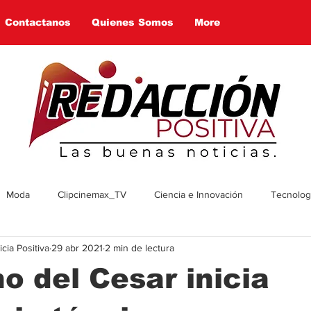
Contactanos
Quienes Somos
More
Moda
Clipcinemax_TV
Ciencia e Innovación
Tecnologí
ia Positiva
29 abr 2021
2 min de lectura
enimiento
Deportes
Tecnologia
Ambiente
Cultura
o del Cesar inicia
omía
Economía
Política
Arte
Social
Farandul