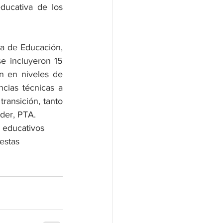
ucativa de los 
a de Educación, 
se incluyeron 15 
 en niveles de 
ias técnicas a 
ransición, tanto 
der, PTA. 
s educativos 
estas 