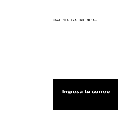
Escribir un comentario...
Alcaldía de Valledupar y
Grupo Summa lanzan
programa de becas
internacionales
Suscribete!