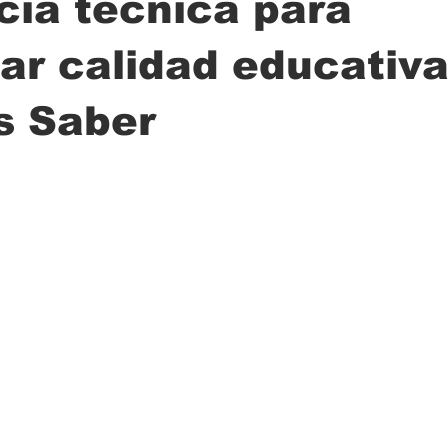
cia técnica para
r calidad educativa
ción
Ciencia
Transporte
Municipal
Actualidad
s Saber