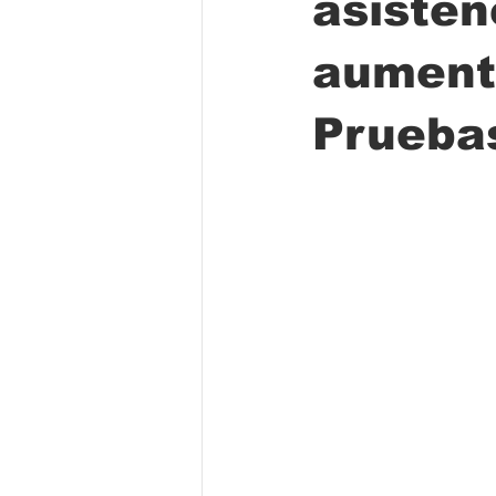
asisten
aumenta
Folclore
Regional
Educa
Prueba