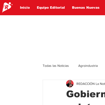
Inicio
Equipo Editorial
Buenas Nuevas
Todas las Noticias
Agroindustria
REDACCIÓN La Notic
Lo Ultimo
Politica
Entret
Gobiern
Educación
Turismo
Econ