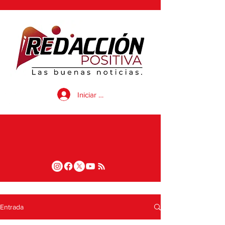
Iniciar sesión
Entrada