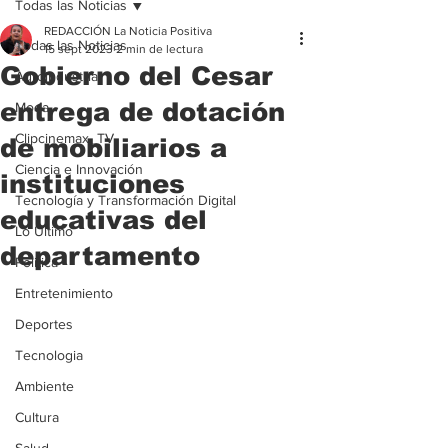
Todas las Noticias
REDACCIÓN La Noticia Positiva
Todas las Noticias
15 sept 2023
2 min de lectura
Gobierno del Cesar
Agroindustria
entrega de dotación
Moda
Clipcinemax_TV
de mobiliarios a
Ciencia e Innovación
instituciones
Tecnología y Transformación Digital
educativas del
Lo Ultimo
departamento
Politica
Entretenimiento
Deportes
Tecnologia
Ambiente
Cultura