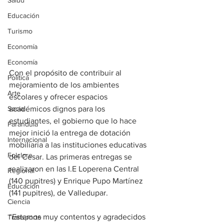
Salud
Educación
Turismo
Economía
Economía
Con el propósito de contribuir al 
Política
mejoramiento de los ambientes 
Arte
escolares y ofrecer espacios 
Social
académicos dignos para los 
estudiantes, el gobierno que lo hace 
Farandula
mejor inició la entrega de dotación 
Internacional
mobiliaria a las instituciones educativas 
Folclore
del Cesar. Las primeras entregas se 
realizaron en las I.E Loperena Central 
Regional
(140 pupitres) y Enrique Pupo Martínez 
Educación
(141 pupitres), de Valledupar.
Ciencia
“Estamos muy contentos y agradecidos 
Transporte