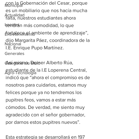
con la Gobernación del Cesar, porque 
Municipal
es un mobiliario que nos hacía mucha 
Actualidad
falta, nuestros estudiantes ahora 
Locales
tendrán más comodidad, lo que 
fortalece el ambiente de aprendizaje”, 
Entretenimiento
dijo Margarita Páez, coordinadora de la 
Nacional
I.E. Enrique Pupo Martínez.
Generales
Así mismo, Deiner Alberto Rúa, 
Categoría sin título
estudiante de la I.E Loperena Central, 
Agro-Tecnología
indicó que “ahora el compromiso es de 
nosotros para cuidarlos, estamos muy 
felices porque ya no tendremos los 
pupitres feos, vamos a estar más 
cómodos. De verdad, me siento muy 
agradecido con el señor gobernador, 
por darnos estos pupitres nuevos”.
Esta estrategia se desarrollará en 197 