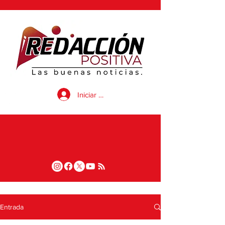
Iniciar sesión
Entrada