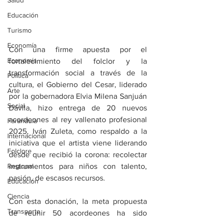
Salud
Educación
Turismo
Economía
Con una firme apuesta por el 
Economía
fortalecimiento del folclor y la 
transformación social a través de la 
Política
cultura, el Gobierno del Cesar, liderado 
Arte
por la gobernadora Elvia Milena Sanjuán 
Social
Dávila, hizo entrega de 20 nuevos 
acordeones al rey vallenato profesional 
Farandula
2025, Iván Zuleta, como respaldo a la 
Internacional
iniciativa que el artista viene liderando 
Folclore
desde que recibió la corona: recolectar 
Regional
instrumentos para niños con talento, 
pasión, de escasos recursos.
Educación
Ciencia
Con esta donación, la meta propuesta 
Transporte
de reunir 50 acordeones ha sido 