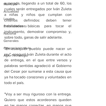
superada, llegando a un total de 60, los 
Municipal
cuales serán entregados por Iván Zuleta 
Actualidad
a niñas y niños que cumplan con 
Locales
criterios definidos: deben tener 
habilidades básicas para tocar el 
Entretenimiento
instrumento, demostrar compromiso y, 
Nacional
sobre todo, ganas de salir adelante.
Generales
Categoría sin título
"En cualquier pueblo puede nacer un 
rey", aseguró Iván Zuleta durante el acto 
Agro-Tecnología
de entrega, en el que entre versos y 
palabras sentidas agradeció al Gobierno 
del Cesar por sumarse a esta causa que 
ya ha tocado corazones y voluntades en 
todo el país.
"Voy a ser muy riguroso con la entrega. 
Quiero que estos acordeones queden 
en las manos correctas, en manos que 