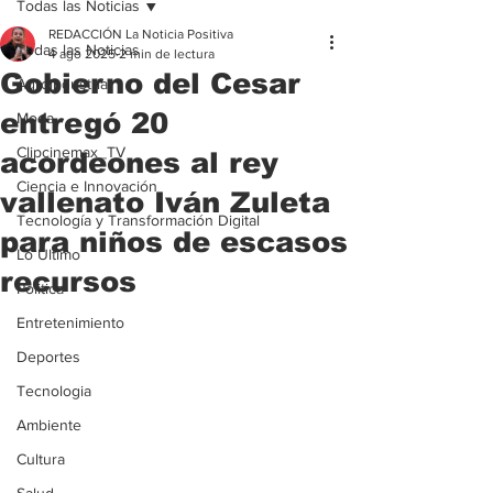
Todas las Noticias
REDACCIÓN La Noticia Positiva
Todas las Noticias
4 ago 2025
2 min de lectura
Gobierno del Cesar
Agroindustria
entregó 20
Moda
Clipcinemax_TV
acordeones al rey
Ciencia e Innovación
vallenato Iván Zuleta
Tecnología y Transformación Digital
para niños de escasos
Lo Ultimo
recursos
Politica
Entretenimiento
Deportes
Tecnologia
Ambiente
Cultura