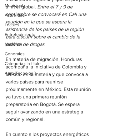
Municipal
a nivel global. 
Entre el 7 y 9 de 
septiembre se convocará en Cali una 
Actualidad
reunión en la que se espera la 
Locales
asistencia de los países de la región 
Entretenimiento
para discutir sobre el cambio de la 
Nacional
política de drogas.
Generales
En materia de migración, Honduras 
Categoría sin título
acompaña la iniciativa de Colombia y 
Agro-Tecnología
México en la materia y que convoca a 
varios países para reunirse 
próximamente en México. Esta reunión 
ya tuvo una primera reunión 
preparatoria en Bogotá. Se espera 
seguir avanzando en una estrategia 
común y regional.
En cuanto a los proyectos energéticos 