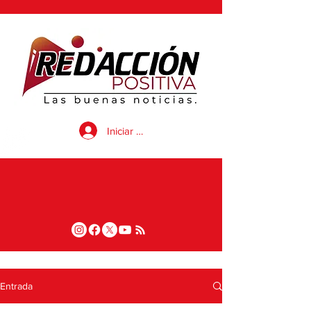
Iniciar sesión
Entrada