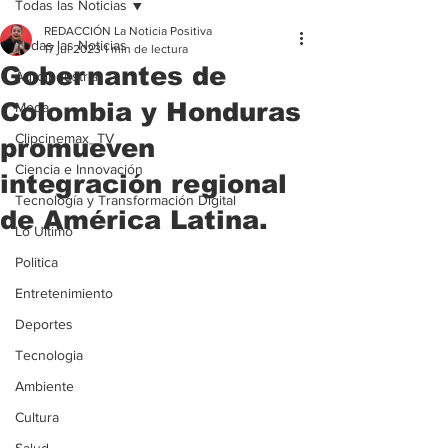
Todas las Noticias
REDACCIÓN La Noticia Positiva
Todas las Noticias
17 jul 2023
1 min de lectura
Gobernantes de
Agroindustria
Colombia y Honduras
Moda
Clipcinemax_TV
promueven
Ciencia e Innovación
integración regional
Tecnología y Transformación Digital
de América Latina.
Lo Ultimo
Politica
Entretenimiento
Deportes
Tecnologia
Ambiente
Cultura