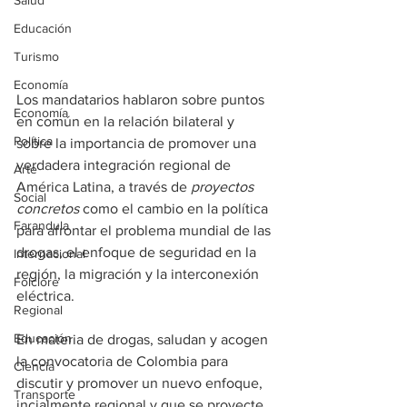
Salud
Educación
Turismo
Economía
Los mandatarios hablaron sobre puntos 
Economía
en común en la relación bilateral y 
Política
sobre la importancia de promover una 
verdadera integración regional de 
Arte
América Latina, a través de 
proyectos 
Social
concretos
 como el cambio en la política 
Farandula
para afrontar el problema mundial de las 
drogas, el enfoque de seguridad en la 
Internacional
región, la migración y la interconexión 
Folclore
eléctrica. 
Regional
Educación
En materia de drogas, saludan y acogen 
la convocatoria de Colombia para 
Ciencia
discutir y promover un nuevo enfoque, 
Transporte
incialmente regional y que se proyecte 