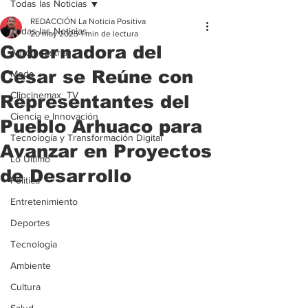
Todas las Noticias
REDACCIÓN La Noticia Positiva
Todas las Noticias
20 may 2025
1 min de lectura
Gobernadora del
Agroindustria
Cesar se Reúne con
Moda
Clipcinemax_TV
Representantes del
Ciencia e Innovación
Pueblo Arhuaco para
Tecnología y Transformación Digital
Avanzar en Proyectos
Lo Ultimo
de Desarrollo
Politica
Entretenimiento
Deportes
Tecnologia
Ambiente
Cultura