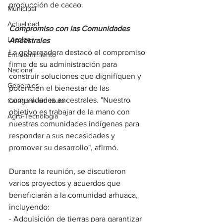
producción de cacao.
Municipal
Actualidad
Compromiso con las Comunidades 
Locales
Ancestrales
La gobernadora destacó el compromiso 
Entretenimiento
firme de su administración para 
Nacional
construir soluciones que dignifiquen y 
Generales
potencien el bienestar de las 
comunidades ancestrales. "Nuestro 
Categoría sin título
objetivo es trabajar de la mano con 
Agro-Tecnología
nuestras comunidades indígenas para 
responder a sus necesidades y 
promover su desarrollo", afirmó.
Durante la reunión, se discutieron 
varios proyectos y acuerdos que 
beneficiarán a la comunidad arhuaca, 
incluyendo:
- Adquisición de tierras para garantizar 