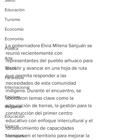
Salud
Educación
Turismo
Economía
Economía
La gobernadora Elvia Milena Sanjuán se 
Política
reunió recientemente con 
Arte
representantes del pueblo arhuaco para 
Social
discutir y avanzar en una hoja de ruta 
que permita responder a las 
Farandula
necesidades de esta comunidad 
Internacional
indígena. Durante el encuentro, se 
Folclore
abordaron temas clave como la 
adquisición de tierras, la gestión para la 
Regional
construcción del primer centro 
Educación
educativo con enfoque intercultural y el 
Ciencia
fortalecimiento de capacidades 
técnicas en el territorio para mejorar la 
Transporte