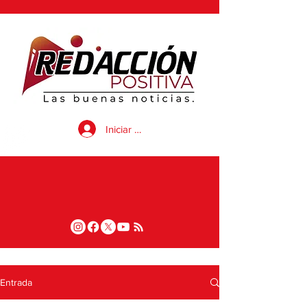
Iniciar sesión
Entrada