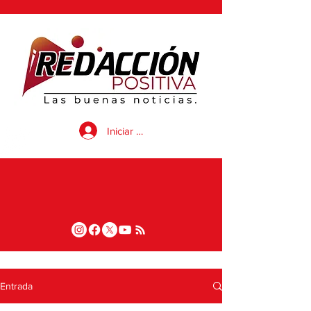
Iniciar sesión
Entrada