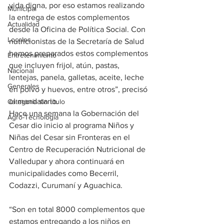
vida digna, por eso estamos realizando 
Municipal
la entrega de estos complementos 
Actualidad
desde la Oficina de Política Social. Con 
Locales
nutricionistas de la Secretaría de Salud 
hemos preparados estos complementos 
Entretenimiento
que incluyen frijol, atún, pastas, 
Nacional
lentejas, panela, galletas, aceite, leche 
Generales
en polvo y huevos, entre otros”, precisó 
el mandatario.
Categoría sin título
Hace una semana la Gobernación del 
Agro-Tecnología
Cesar dio inicio al programa Niños y 
Niñas del Cesar sin Fronteras en el 
Centro de Recuperación Nutricional de 
Valledupar y ahora continuará en 
municipalidades como Becerril, 
Codazzi, Curumaní y Aguachica.
“Son en total 8000 complementos que 
estamos entregando a los niños en 