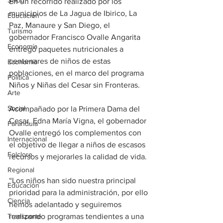
Salud
En un recorrido realizado por los 
municipios de La Jagua de Ibirico, La 
Educación
Paz, Manaure y San Diego, el 
Turismo
gobernador Francisco Ovalle Angarita 
Economía
entregó paquetes nutricionales a 
centenares de niños de estas 
Economía
poblaciones, en el marco del programa 
Política
Niños y Niñas del Cesar sin Fronteras.
Arte
Social
Acompañado por la Primera Dama del 
Cesar, Edna María Vigna, el gobernador 
Farandula
Ovalle entregó los complementos con 
Internacional
el objetivo de llegar a niños de escasos 
Folclore
recursos y mejorarles la calidad de vida.
Regional
“Los niños han sido nuestra principal 
Educación
prioridad para la administración, por ello 
Ciencia
hemos adelantado y seguiremos 
realizando programas tendientes a una 
Transporte