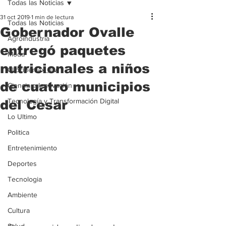
Todas las Noticias
31 oct 2019
1 min de lectura
Todas las Noticias
Gobernador Ovalle
Agroindustria
entregó paquetes
Moda
nutricionales a niños
Clipcinemax_TV
de cuatro municipios
Ciencia e Innovación
Tecnología y Transformación Digital
del Cesar
Lo Ultimo
Politica
Entretenimiento
Deportes
Tecnologia
Ambiente
Cultura