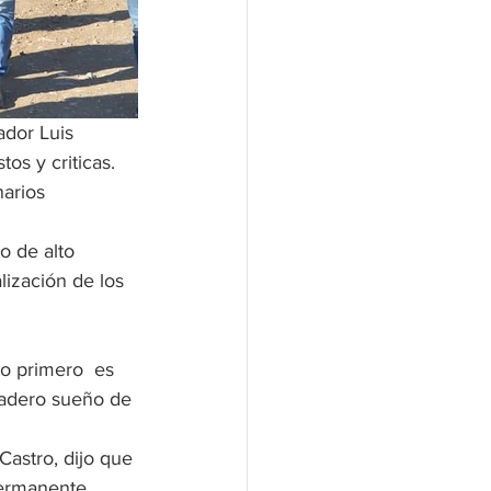
ador Luis 
s y criticas.  
arios 
o de alto 
ización de los 
o primero  es 
rdadero sueño de 
astro, dijo que 
permanente 