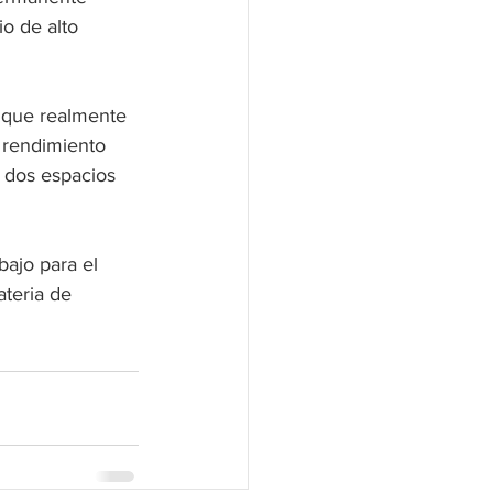
o de alto 
l que realmente 
 rendimiento 
 dos espacios 
ajo para el 
ateria de 