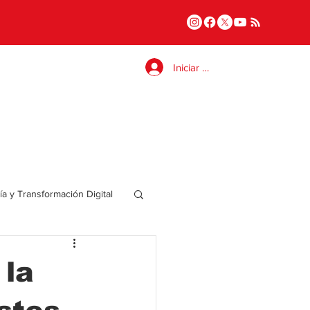
Iniciar sesión
a y Transformación Digital
Salud
 la
a
Internacional