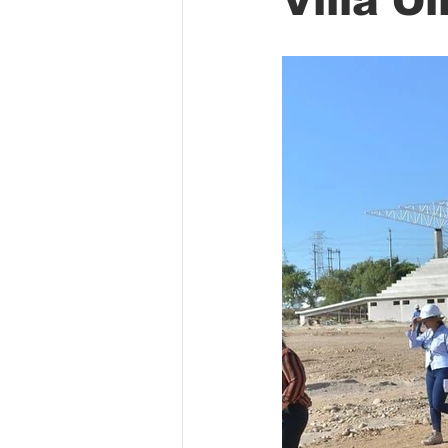
Villa O
Folclore
Regional
Educa