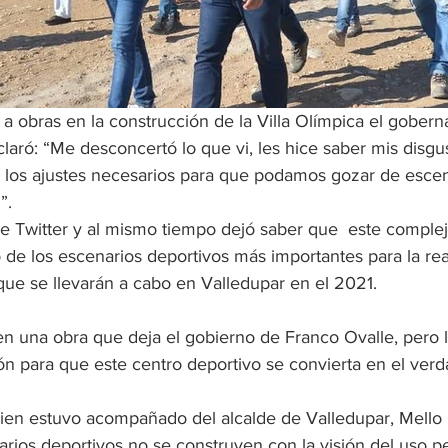
a a obras en la construcción de la Villa Olímpica el gobern
aró: “Me desconcertó lo que vi, les hice saber mis disgusto
los ajustes necesarios para que podamos gozar de escen
”.
 de Twitter y al mismo tiempo dejó saber que  este complej
de los escenarios deportivos más importantes para la real
que se llevarán a cabo en Valledupar en el 2021. 
n una obra que deja el gobierno de Franco Ovalle, pero l
sión para que este centro deportivo se convierta en el ve
n estuvo acompañado del alcalde de Valledupar, Mello C
arios deportivos no se construyen con la visión del uso 