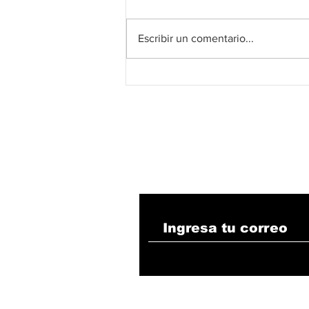
Escribir un comentario...
El fútbol colombiano
abre el debate sobre un
modelo económico que
busca fortalecer su
competitividad
internacional desde
2027
Suscribete!