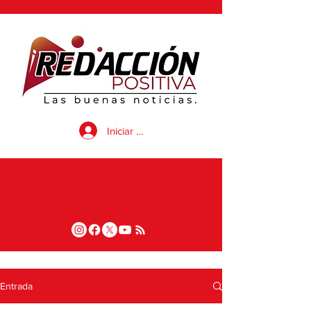
Iniciar sesión
Entrada