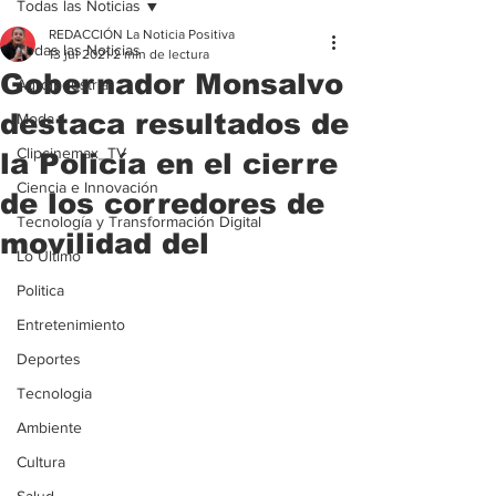
Todas las Noticias
REDACCIÓN La Noticia Positiva
Todas las Noticias
13 jul 2021
2 min de lectura
Gobernador Monsalvo
Agroindustria
destaca resultados de
Moda
Clipcinemax_TV
la Policía en el cierre
Ciencia e Innovación
de los corredores de
Tecnología y Transformación Digital
movilidad del
Lo Ultimo
Politica
Entretenimiento
Deportes
Tecnologia
Ambiente
Cultura