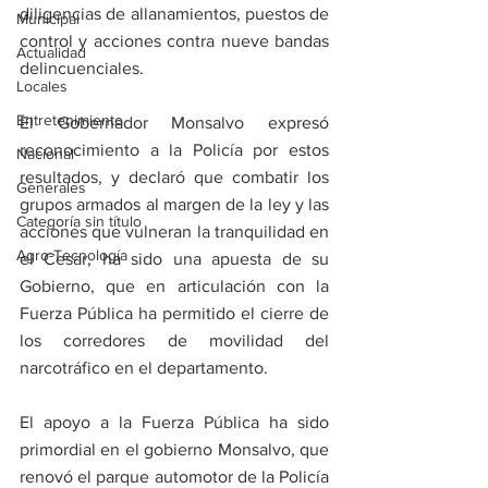
diligencias de allanamientos, puestos de 
Municipal
control y acciones contra nueve bandas 
Actualidad
delincuenciales. 
Locales
Entretenimiento
El Gobernador Monsalvo expresó 
reconocimiento a la Policía por estos 
Nacional
resultados, y declaró que combatir los 
Generales
grupos armados al margen de la ley y las 
Categoría sin título
acciones que vulneran la tranquilidad en 
Agro-Tecnología
el Cesar, ha sido una apuesta de su 
Gobierno, que en articulación con la 
Fuerza Pública ha permitido el cierre de 
los corredores de movilidad del 
narcotráfico en el departamento.
El apoyo a la Fuerza Pública ha sido 
primordial en el gobierno Monsalvo, que 
renovó el parque automotor de la Policía 