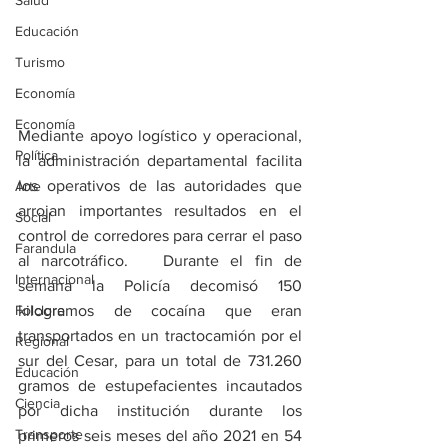
Salud
Educación
Turismo
Economía
Economía
Mediante apoyo logístico y operacional, 
Política
la administración departamental facilita 
los operativos de las autoridades que 
Arte
arrojan importantes resultados en el 
Social
control de corredores para cerrar el paso 
Farandula
al narcotráfico.   Durante el fin de 
Internacional
semana la Policía decomisó 150 
Folclore
kilogramos de cocaína que eran 
transportados en un tractocamión por el 
Regional
sur del Cesar, para un total de 731.260 
Educación
gramos de estupefacientes incautados 
Ciencia
por dicha institución durante los 
Transporte
primeros seis meses del año 2021 en 54 