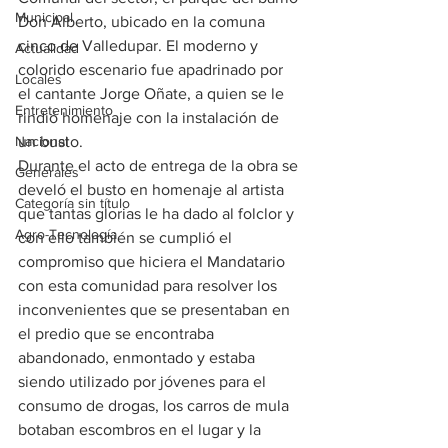
Municipal
Don Alberto, ubicado en la comuna 
cinco de Valledupar. El moderno y 
Actualidad
colorido escenario fue apadrinado por 
Locales
el cantante Jorge Oñate, a quien se le 
Entretenimiento
rindió homenaje con la instalación de 
Nacional
un busto.
Durante el acto de entrega de la obra se 
Generales
develó el busto en homenaje al artista 
Categoría sin título
que tantas glorias le ha dado al folclor y 
Agro-Tecnología
con ello también se cumplió el 
compromiso que hiciera el Mandatario 
con esta comunidad para resolver los 
inconvenientes que se presentaban en 
el predio que se encontraba 
abandonado, enmontado y estaba 
siendo utilizado por jóvenes para el 
consumo de drogas, los carros de mula 
botaban escombros en el lugar y la 