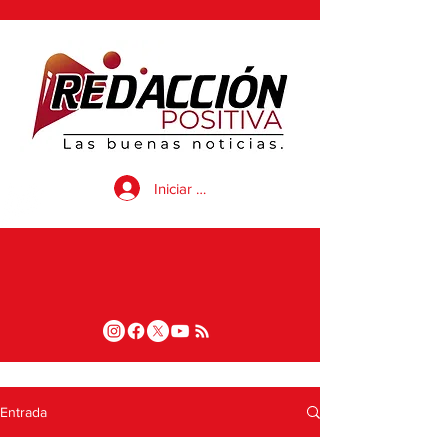
Iniciar sesión
Entrada