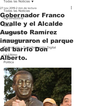
Todas las Noticias
27 nov 2019
2 min de lectura
Todas las Noticias
Gobernador Franco
Agroindustria
Ovalle y el Alcalde
Moda
Augusto Ramírez
Clipcinemax_TV
inauguraron el parque
Ciencia e Innovación
Tecnología y Transformación Digital
del barrio Don
Lo Ultimo
Alberto.
Politica
Entretenimiento
Deportes
Tecnologia
Ambiente
Cultura