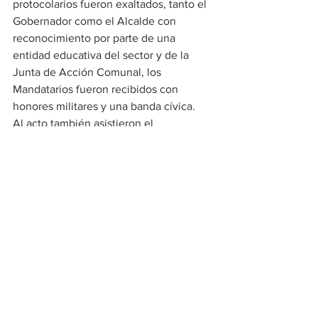
protocolarios fueron exaltados, tanto el 
Gobernador como el Alcalde con 
reconocimiento por parte de una 
entidad educativa del sector y de la 
Junta de Acción Comunal, los 
Mandatarios fueron recibidos con 
honores militares y una banda cívica.  
Al acto también asistieron el 
homenajeado Jorge Oñate, su esposa 
Nancy Zuleta, los diputados Camilo 
Lacouture, Pedro Santana, José Mario 
Rodríguez Barriga, el alcalde de 
Chiriguaná Eduardo Esquivel, 
periodistas, fuerzas militares y 
comunidad en general.
Lo Ultimo