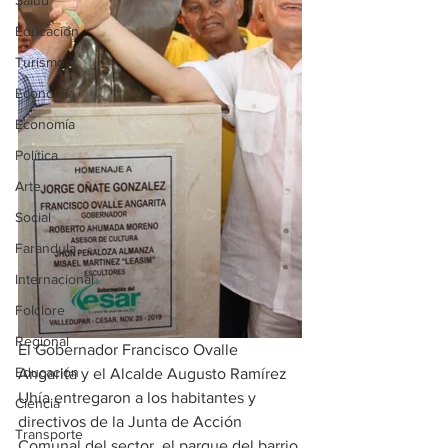
Salud
Educación
Turismo
Economía
Economía
Política
Arte
Social
Farandula
Internacional
Folclore
Regional
El Gobernador Francisco Ovalle 
Educación
Angarita y el Alcalde Augusto Ramírez 
Uhía entregaron a los habitantes y 
Ciencia
directivos de la Junta de Acción 
Transporte
Comunal del sector, el parque del barrio 