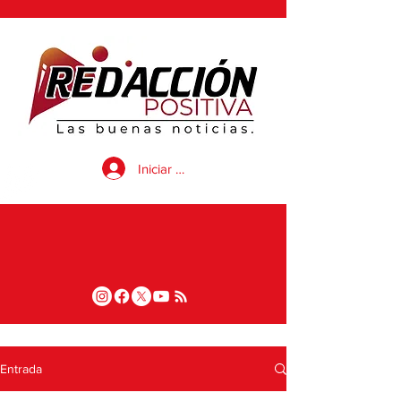
Iniciar sesión
Entrada