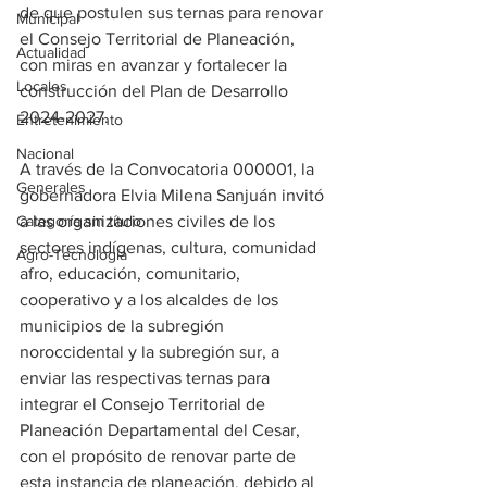
de que postulen sus ternas para renovar 
Municipal
el Consejo Territorial de Planeación, 
Actualidad
con miras en avanzar y fortalecer la 
Locales
construcción del Plan de Desarrollo 
2024-2027.
Entretenimiento
Nacional
A través de la Convocatoria 000001, la 
Generales
gobernadora Elvia Milena Sanjuán invitó 
Categoría sin título
a las organizaciones civiles de los 
sectores indígenas, cultura, comunidad 
Agro-Tecnología
afro, educación, comunitario, 
cooperativo y a los alcaldes de los 
municipios de la subregión 
noroccidental y la subregión sur, a 
enviar las respectivas ternas para 
integrar el Consejo Territorial de 
Planeación Departamental del Cesar, 
con el propósito de renovar parte de 
esta instancia de planeación, debido al 