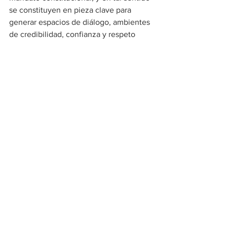
se constituyen en pieza clave para 
generar espacios de diálogo, ambientes 
de credibilidad, confianza y respeto 
entre esta y el gobierno, propiciando la 
participación y el control social a la 
gestión pública.
Accede a la convocatoria a través de 
www.cesar.gov.co
Regional
Ver todo
Entradas recientes