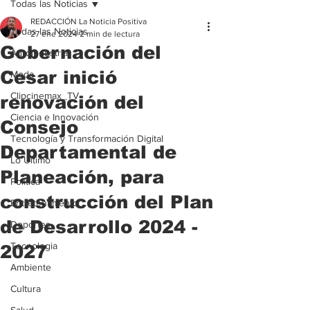
Todas las Noticias
REDACCIÓN La Noticia Positiva
Todas las Noticias
27 ene 2024
2 min de lectura
Gobernación del
Agroindustria
Cesar inició
Moda
Clipcinemax_TV
renovación del
Ciencia e Innovación
Consejo
Tecnología y Transformación Digital
Departamental de
Lo Ultimo
Planeación, para
Politica
construcción del Plan
Entretenimiento
de Desarrollo 2024 -
Deportes
Tecnologia
2027
Ambiente
Cultura