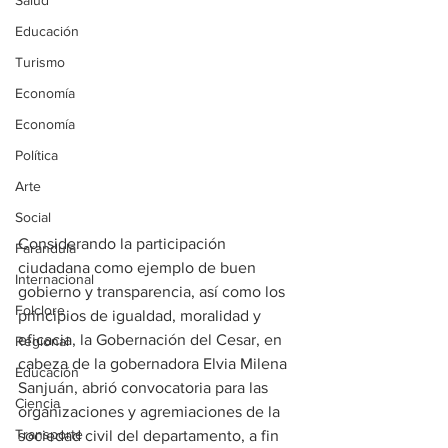
Salud
Educación
Turismo
Economía
Economía
Política
Arte
Social
Considerando la participación 
Farandula
ciudadana como ejemplo de buen 
Internacional
gobierno y transparencia, así como los 
Folclore
principios de igualdad, moralidad y 
eficacia, la Gobernación del Cesar, en 
Regional
cabeza de la gobernadora Elvia Milena 
Educación
Sanjuán, abrió convocatoria para las 
Ciencia
organizaciones y agremiaciones de la 
Transporte
sociedad civil del departamento, a fin 