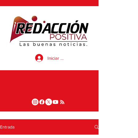
Iniciar sesión
Entrada