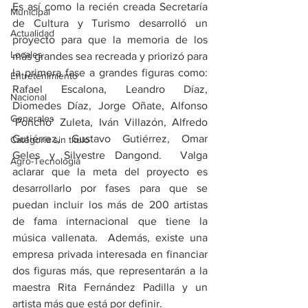
Es así como la recién creada Secretaría 
Municipal
de Cultura y Turismo desarrolló un 
Actualidad
proyecto para que la memoria de los 
Locales
más grandes sea recreada y priorizó para 
la primera fase a grandes figuras como: 
Entretenimiento
Rafael Escalona, Leandro Díaz, 
Nacional
Diomedes Díaz, Jorge Oñate, Alfonso 
Generales
‘Poncho’ Zuleta, Iván Villazón, Alfredo 
Gutiérrez, Gustavo Gutiérrez, Omar 
Categoría sin título
Geles y Silvestre Dangond.  Valga 
Agro-Tecnología
aclarar que la meta del proyecto es 
desarrollarlo por fases para que se 
puedan incluir los más de 200 artistas 
de fama internacional que tiene la 
música vallenata.  Además, existe una 
empresa privada interesada en financiar 
dos figuras más, que representarán a la 
maestra Rita Fernández Padilla y un 
artista más que está por definir.   