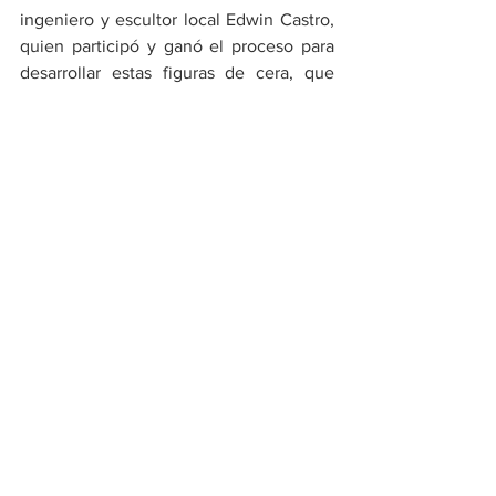
ingeniero y escultor local Edwin Castro, 
quien participó y ganó el proceso para 
desarrollar estas figuras de cera, que 
para nadie es un secreto, son elementos 
escultóricos de difícil realización, alta 
calidad y que, en este caso particular, la 
entidad territorial depositó su confianza 
en el talento local para adelantar esta 
meticulosa y exigente labor.
Cultura
Ver todo
Entradas recientes