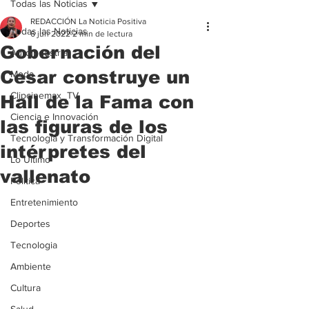
Todas las Noticias
REDACCIÓN La Noticia Positiva
Todas las Noticias
6 jun 2022
2 min de lectura
Gobernación del
Agroindustria
Cesar construye un
Moda
Clipcinemax_TV
Hall de la Fama con
Ciencia e Innovación
las figuras de los
Tecnología y Transformación Digital
intérpretes del
Lo Ultimo
vallenato
Politica
Entretenimiento
Deportes
Tecnologia
Ambiente
Cultura