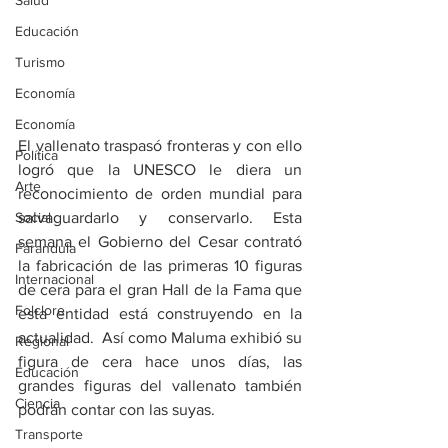
Salud
Educación
Turismo
Economía
Economía
El vallenato traspasó fronteras y con ello 
Política
logró que la UNESCO le diera un 
Arte
reconocimiento de orden mundial para 
Social
salvaguardarlo y conservarlo. Esta 
semana el Gobierno del Cesar contrató 
Farandula
la fabricación de las primeras 10 figuras 
Internacional
de cera para el gran Hall de la Fama que 
Folclore
esta entidad está construyendo en la 
actualidad.  Así como Maluma exhibió su 
Regional
figura de cera hace unos días, las 
Educación
grandes figuras del vallenato también 
Ciencia
podrán contar con las suyas. 
Transporte