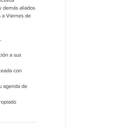
ctivos 
y demás aliados 
s a Viernes de 
.
ción a sus 
ceada con 
su agenda de 
ropiado 