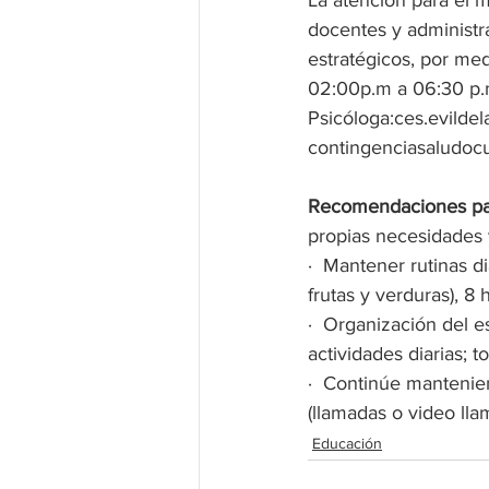
La atención para el m
docentes y administr
estratégicos, por med
02:00p.m a 06:30 p.m,
Psicó
loga:ces.evild
contingenciasaludoc
Recomendaciones par
propias necesidades 
·
Mantener rutinas d
frutas y verduras), 8 
·
Organización del es
actividades diarias; 
·
Continúe mantenien
(llamadas o video lla
Educación