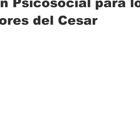
n Psicosocial para l
ores del Cesar
ción
Ciencia
Transporte
Municipal
Actualidad