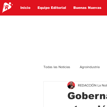
Inicio
Equipo Editorial
Buenas Nuevas
Todas las Noticias
Agroindustria
REDACCIÓN La Notic
Lo Ultimo
Politica
Entret
Goberna
Educación
Turismo
Econ