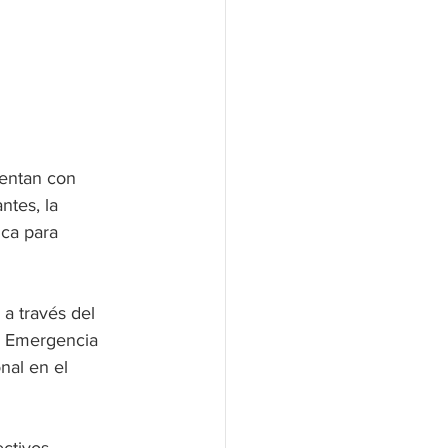
rentan con 
tes, la 
ca para 
a través del 
a Emergencia 
nal en el 