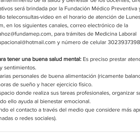
antenimiento de la salud y bienestar de los docentes, dire
ativos será brindada por la Fundación Médico Preventiva 
io teleconsultas-video en el horario de atención de Lune
 en los siguientes canales, correo electrónico de la 
elahoz@fundamep.com
, para trámites de Medicina Laboral 
upacional@hotmail.com
 y número de celular 3023937398
a tener una buena salud mental:
 Es preciso prestar aten
y sentimientos.
iarias personales de buena alimentación (ricamente balan
horas de sueño y hacer ejercicio físico.
pacio donde realiza sus tareas profesionales, organizar 
todo ello ayuda al bienestar emocional. 
do el contacto a través del medio que considere más ap
madas o redes sociales). 