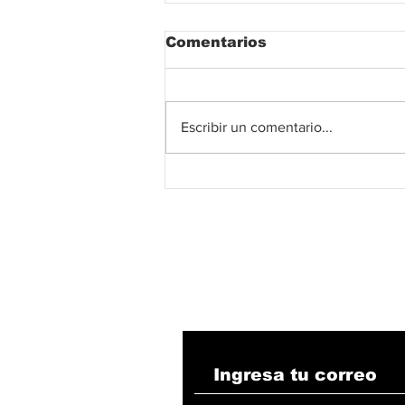
Comentarios
Escribir un comentario...
Potencia tu estudio con
las técnicas de
concentración
japonesas más
destacadas.
Suscribete!