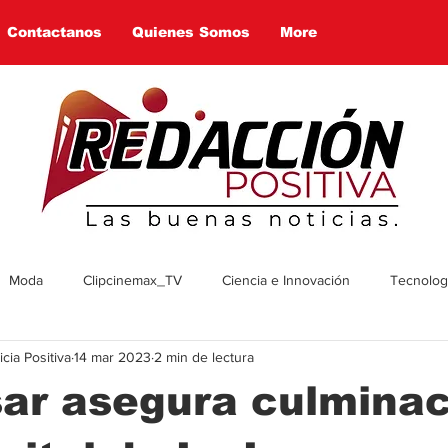
Contactanos
Quienes Somos
More
Moda
Clipcinemax_TV
Ciencia e Innovación
Tecnologí
ia Positiva
14 mar 2023
2 min de lectura
enimiento
Deportes
Tecnologia
Ambiente
Cultura
ar asegura culminac
omía
Economía
Política
Arte
Social
Farandul