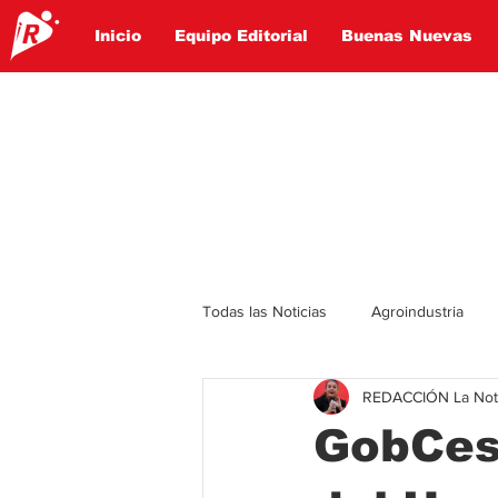
Inicio
Equipo Editorial
Buenas Nuevas
Todas las Noticias
Agroindustria
REDACCIÓN La Notic
Lo Ultimo
Politica
Entret
GobCes
Educación
Turismo
Econ