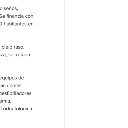
diseños, 
 Se financia con 
0 habitantes en 
 cielo raso, 
a, secretaria 
 equipos de 
tran camas 
esfibriladores, 
omía, 
d odontológica 