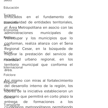
Salud
Educación
Turismo
Enfocados en el fundamento de 
asociatividad de entidades territoriales, 
Economía
el Área Metropolitana en asocio con las 
Economía
administraciones municipales de 
Política
Valledupar y los municipios que lo 
conforman, realiza alianza con el Sena 
Arte
Regional Cesar, en la búsqueda de 
Social
mejorar la prestación del servicio de 
movilidad urbano regional, en los 
Farandula
territorio municipal que conforma el 
Internacional
área. 
Folclore
Así mismo con miras al fortalecimiento 
Regional
del desarrollo interno de la región, los 
Educación
líderes de la iniciativa establecieron un 
itinerario que permitirá en corto plazo la 
Ciencia
entrega de formaciones a los 
Transporte
ciudadanos metropolitanos permitiendo 