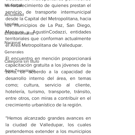
Municipal
el fortalecimiento de quienes prestan el 
servicio de transporte intermunicipal 
Actualidad
desde la Capital del Metropolitana, hacia 
Locales
los municipios de La Paz, San Diego, 
Manaure y AgustínCodazzi, entidades 
Entretenimiento
territoriales que conforman actualmente 
Nacional
el Área Metropolitana de Valledupar.
Generales
El encuentro en mención proporcionará 
Categoría sin título
capacitación gratuita a los jóvenes de la 
Agro-Tecnología
zona, de acuerdo a la capacidad de 
desarrollo interno del área, en temas 
como; cultura, servicio al cliente, 
hotelería, turismo, transporte, tránsito, 
entre otros, con miras a contribuir en el 
crecimiento urbanístico de la región.
“Hemos alcanzado grandes avances en 
la ciudad de Valledupar, los cuales 
pretendemos extender a los municipios 