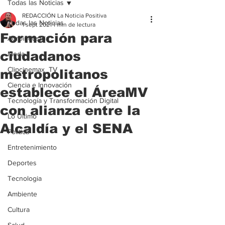
Todas las Noticias
REDACCIÓN La Noticia Positiva
Todas las Noticias
1 sept 2021
1 min de lectura
Formación para
Agroindustria
ciudadanos
Moda
Clipcinemax_TV
metropolitanos
Ciencia e Innovación
establece el ÁreaMV
Tecnología y Transformación Digital
con alianza entre la
Lo Ultimo
Alcaldía y el SENA
Politica
Entretenimiento
Deportes
Tecnologia
Ambiente
Cultura