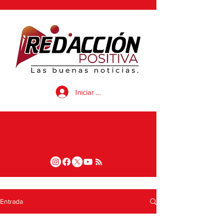
Iniciar sesión
Entrada