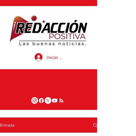
Iniciar sesión
Entrada