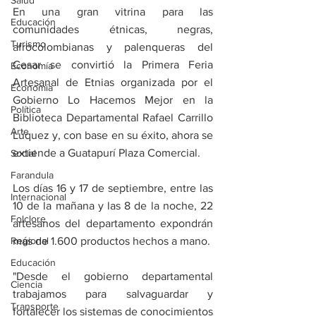
Salud
En una gran vitrina para las 
Educación
comunidades étnicas, negras, 
Turismo
afrocolombianas y palenqueras del 
Cesar se convirtió la Primera Feria 
Economía
Artesanal de Etnias organizada por el 
Economía
Gobierno Lo Hacemos Mejor en la 
Política
Biblioteca Departamental Rafael Carrillo 
Arte
Lúquez y, con base en su éxito, ahora se 
extiende a Guatapurí Plaza Comercial. 
Social
Farandula
Los días 16 y 17 de septiembre, entre las 
Internacional
10 de la mañana y las 8 de la noche, 22 
Folclore
artesanos del departamento expondrán 
Regional
más de 1.600 productos hechos a mano.
Educación
"Desde el gobierno departamental 
Ciencia
trabajamos para salvaguardar y 
Transporte
fortalecer los sistemas de conocimientos 