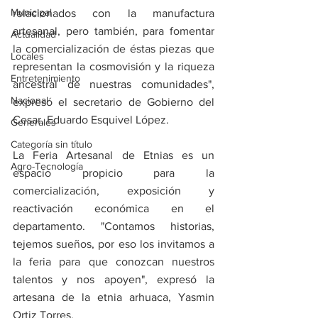
Municipal
relacionados con la manufactura 
artesanal, pero también, para fomentar 
Actualidad
la comercialización de éstas piezas que 
Locales
representan la cosmovisión y la riqueza 
Entretenimiento
ancestral de nuestras comunidades", 
Nacional
expresó el secretario de Gobierno del 
Cesar, Eduardo Esquivel López. 
Generales
Categoría sin título
La Feria Artesanal de Etnias es un 
Agro-Tecnología
espacio propicio para la 
comercialización, exposición y 
reactivación económica en el 
departamento. "Contamos historias, 
tejemos sueños, por eso los invitamos a 
la feria para que conozcan nuestros 
talentos y nos apoyen", expresó la 
artesana de la etnia arhuaca, Yasmin 
Ortiz Torres.