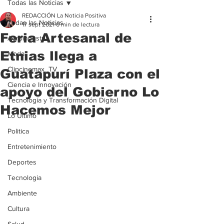
Todas las Noticias
REDACCIÓN La Noticia Positiva
Todas las Noticias
17 sept 2021
0 min de lectura
Feria Artesanal de
Agroindustria
Etnias llega a
Moda
Clipcinemax_TV
Guatapurí Plaza con el
Ciencia e Innovación
apoyo del Gobierno Lo
Tecnología y Transformación Digital
Hacemos Mejor
Lo Ultimo
Politica
Entretenimiento
Deportes
Tecnologia
Ambiente
Cultura