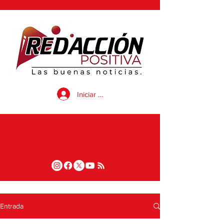
Iniciar sesión
Entrada