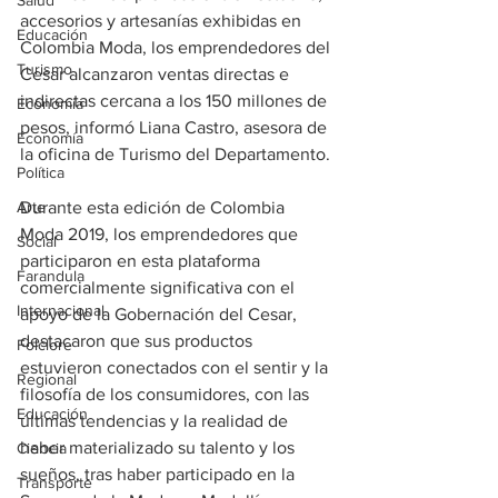
Salud
accesorios y artesanías exhibidas en 
Educación
Colombia Moda, los emprendedores del 
Turismo
Cesar alcanzaron ventas directas e 
indirectas cercana a los 150 millones de 
Economía
pesos, informó Liana Castro, asesora de 
Economía
la oficina de Turismo del Departamento.
Política
Durante esta edición de Colombia 
Arte
Moda 2019, los emprendedores que 
Social
participaron en esta plataforma 
Farandula
comercialmente significativa con el 
Internacional
apoyo de la Gobernación del Cesar, 
destacaron que sus productos 
Folclore
estuvieron conectados con el sentir y la 
Regional
filosofía de los consumidores, con las 
Educación
últimas tendencias y la realidad de 
haber materializado su talento y los 
Ciencia
sueños, tras haber participado en la 
Transporte