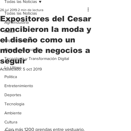
Todas las Noticias
26 jul 2019
2 min de lectura
Todas las Noticias
Expositores del Cesar
Agroindustria
concibieron la moda y
Moda
el diseño como un
Clipcinemax_TV
modelo de negocios a
Ciencia e Innovación
Tecnología y Transformación Digital
seguir
Lo Ultimo
Actualizado:
5 oct 2019
Politica
Entretenimiento
Deportes
Tecnologia
Ambiente
Cultura
Con más 1200 prendas entre vestuario, 