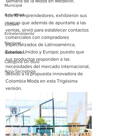
Semana de la Moda en Medellín.
Municipal
Actualidad
Los 10 emprendedores, exhibieron sus 
marcas que además de apuntarle a las 
Locales
ventas, sirvió para establecer contactos 
Entretenimiento
comerciales con compradores 
Nacional
especializados de Latinoamérica, 
Estados Unidos y Europa; puesto que 
Generales
sus productos responden a las 
Categoría sin título
necesidades del mercado internacional, 
Agro-Tecnología
debido a la propuesta innovadora de 
Colombia Moda en esta Trigésima 
versión.