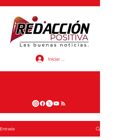
Iniciar sesión
Entrada