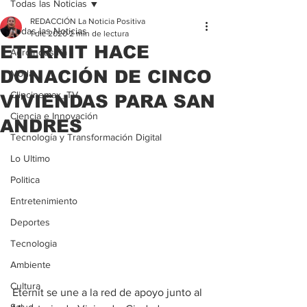
Todas las Noticias
REDACCIÓN La Noticia Positiva
Todas las Noticias
1 dic 2020
2 min de lectura
ETERNIT HACE
Agroindustria
DONACIÓN DE CINCO
Moda
Clipcinemax_TV
VIVIENDAS PARA SAN
Ciencia e Innovación
ANDRES
Tecnología y Transformación Digital
Lo Ultimo
Politica
Entretenimiento
Deportes
Tecnologia
Ambiente
Cultura
Eternit se une a la red de apoyo junto al 