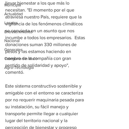
llevar bienestar a los que más lo 
Municipal
necesitan. "El momento por el que 
Actualidad
atraviesa nuestro País, requiere que la 
Locales
vigilancia de los fenómenos climáticos 
se convierta en un asunto que nos 
Entretenimiento
incumbe a todos los empresarios.  Estas 
Nacional
donaciones suman 330 millones de 
Generales
pesos y las estamos haciendo en 
nombre de la compañía con gran 
Categoría sin título
sentido de solidaridad y apoyo", 
Agro-Tecnología
comentó.
Este sistema constructivo sostenible y 
amigable con el entorno se caracteriza 
por no requerir maquinaria pesada para 
su instalación, su fácil manejo y 
transporte permite llegar a cualquier 
lugar del territorio nacional y la 
percepción de bienestar y progreso 