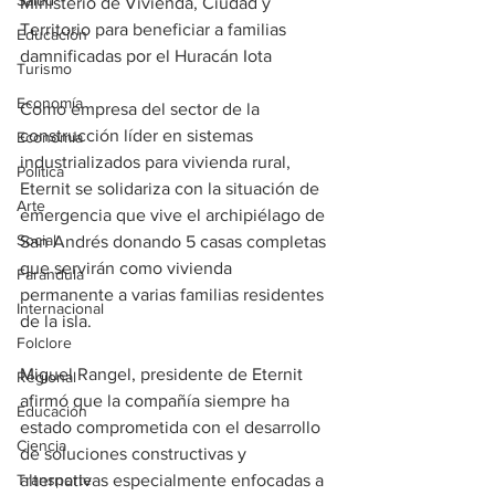
Salud
Ministerio de Vivienda, Ciudad y 
Territorio para beneficiar a familias 
Educación
damnificadas por el Huracán Iota
Turismo
Economía
Como empresa del sector de la 
construcción líder en sistemas 
Economía
industrializados para vivienda rural, 
Política
Eternit se solidariza con la situación de 
Arte
emergencia que vive el archipiélago de 
Social
San Andrés donando 5 casas completas 
que servirán como vivienda 
Farandula
permanente a varias familias residentes 
Internacional
de la isla.
Folclore
Miguel Rangel, presidente de Eternit 
Regional
afirmó que la compañía siempre ha 
Educación
estado comprometida con el desarrollo 
Ciencia
de soluciones constructivas y 
Transporte
alternativas especialmente enfocadas a 