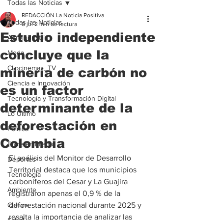
Todas las Noticias
REDACCIÓN La Noticia Positiva
Todas las Noticias
8 jul
2 min de lectura
Estudio independiente
Agroindustria
concluye que la
Moda
Clipcinemax_TV
minería de carbón no
Ciencia e Innovación
es un factor
Tecnología y Transformación Digital
determinante de la
Lo Ultimo
deforestación en
Politica
Colombia
Entretenimiento
El análisis del Monitor de Desarrollo 
Deportes
Territorial destaca que los municipios 
Tecnologia
carboníferos del Cesar y La Guajira 
Ambiente
registraron apenas el 0,9 % de la 
Cultura
deforestación nacional durante 2025 y 
resalta la importancia de analizar las 