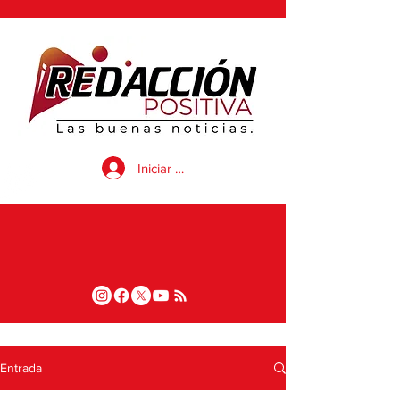
Iniciar sesión
Entrada