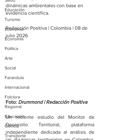
Salud
dinámicas ambientales con base en 
Educación
evidencia científica.
Turismo
Redacción Positiva | Colombia | 08 de 
Economía
julio 2026
Economía
Política
Arte
Social
Farandula
Internacional
Folclore
Foto: 
Drummond | Redacción Positiva 
Regional
Educación
Un reciente estudio del Monitor de 
Desarrollo Territorial, plataforma 
Ciencia
independiente dedicada al análisis de 
Transporte
las dinámicas territoriales en Colombia, 