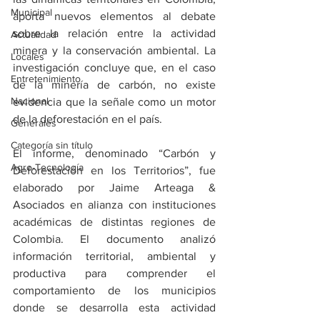
Municipal
aporta nuevos elementos al debate 
sobre la relación entre la actividad 
Actualidad
minera y la conservación ambiental. La 
Locales
investigación concluye que, en el caso 
Entretenimiento
de la minería de carbón, no existe 
Nacional
evidencia que la señale como un motor 
de la deforestación en el país.
Generales
Categoría sin título
El informe, denominado “Carbón y 
Agro-Tecnología
Deforestación en los Territorios”, fue 
elaborado por Jaime Arteaga & 
Asociados en alianza con instituciones 
académicas de distintas regiones de 
Colombia. El documento analizó 
información territorial, ambiental y 
productiva para comprender el 
comportamiento de los municipios 
donde se desarrolla esta actividad 