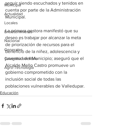
seguir siendo escuchados y tenidos en 
Municipal
cuenta por parte de la Administración 
Actualidad
Municipal.
Locales
La primera gestora manifestó que su 
Entretenimiento
deseo es trabajar por alcanzar la meta 
Nacional
de priorización de recursos para el 
Generales
beneficio de la niñez, adolescencia y 
juventud del Municipio; aseguró que el 
Categoría sin título
Alcalde Mello Castro promueve un 
Agro-Tecnología
gobierno comprometido con la 
inclusión social de todas las 
poblaciones vulnerables de Valledupar.
Educación