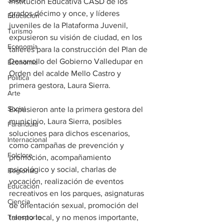
Salud
Institución Educativa CASD de los 
grados décimo y once, y líderes 
Educación
juveniles de la Plataforma Juvenil, 
Turismo
expusieron su visión de ciudad, en los 
Economía
talleres para la construcción del Plan de 
Desarrollo del Gobierno Valledupar en 
Economía
Orden del acalde Mello Castro y 
Política
primera gestora, Laura Sierra.
Arte
Social
Expusieron ante la primera gestora del 
municipio, Laura Sierra, posibles 
Farandula
soluciones para dichos escenarios, 
Internacional
como campañas de prevención y 
Folclore
promoción, acompañamiento 
psicológico y social, charlas de 
Regional
vocación, realización de eventos 
Educación
recreativos en los parques, asignaturas 
Ciencia
de orientación sexual, promoción del 
Transporte
talento local, y no menos importante, 