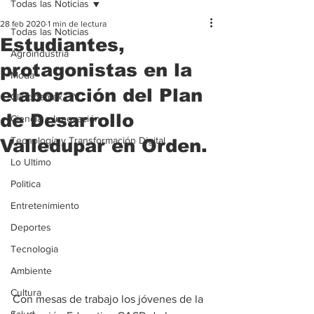
Todas las Noticias
28 feb 2020
1 min de lectura
Todas las Noticias
Estudiantes,
Agroindustria
protagonistas en la
Moda
elaboración del Plan
Clipcinemax_TV
de Desarrollo
Ciencia e Innovación
Tecnología y Transformación Digital
Valledupar en Orden.
Lo Ultimo
Politica
Entretenimiento
Deportes
Tecnologia
Ambiente
Cultura
Con mesas de trabajo los jóvenes de la 