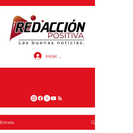
Iniciar sesión
Entrada