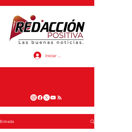
Iniciar sesión
Entrada