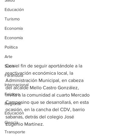
Salud
Educación
Turismo
Economía
Economía
Política
Arte
Con el fin de seguir aportándole a la 
Social
reactivación económica local, la 
Farandula
Administración Municipal, en cabeza 
Internacional
del alcalde Mello Castro González, 
Folclore
invita a la comunidad al cuarto Mercado 
Campesino que se desarrollará, en esta 
Regional
ocasión, en la cancha del CDV, barrio 
Educación
sabanas, detrás del colegio José 
Ciencia
Eugenio Martínez. 
Transporte