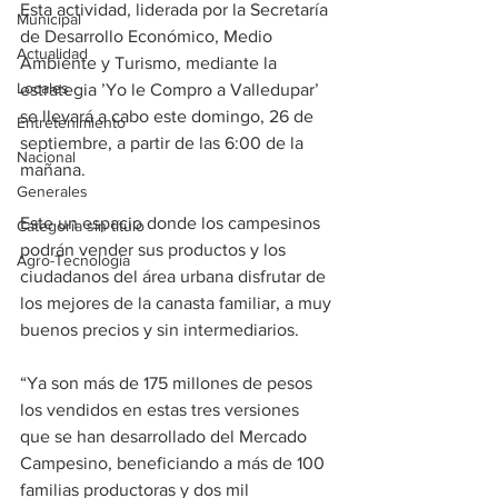
Esta actividad, liderada por la Secretaría 
Municipal
de Desarrollo Económico, Medio 
Actualidad
Ambiente y Turismo, mediante la 
Locales
estrategia ’Yo le Compro a Valledupar’ 
se llevará a cabo este domingo, 26 de 
Entretenimiento
septiembre, a partir de las 6:00 de la 
Nacional
mañana. 
Generales
Este un espacio donde los campesinos 
Categoría sin título
podrán vender sus productos y los 
Agro-Tecnología
ciudadanos del área urbana disfrutar de 
los mejores de la canasta familiar, a muy 
buenos precios y sin intermediarios. 
“Ya son más de 175 millones de pesos 
los vendidos en estas tres versiones 
que se han desarrollado del Mercado 
Campesino, beneficiando a más de 100 
familias productoras y dos mil 