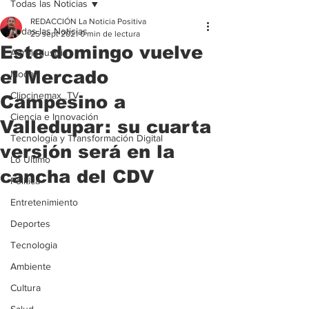
Todas las Noticias
REDACCIÓN La Noticia Positiva
Todas las Noticias
25 sept 2021
0 min de lectura
Este domingo vuelve
Agroindustria
el Mercado
Moda
Clipcinemax_TV
Campesino a
Ciencia e Innovación
Valledupar: su cuarta
Tecnología y Transformación Digital
versión será en la
Lo Ultimo
cancha del CDV
Politica
Entretenimiento
Deportes
Tecnologia
Ambiente
Cultura