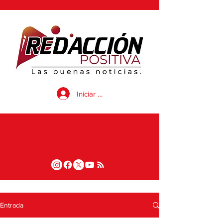
Iniciar sesión
Entrada