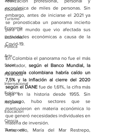
Salud
realización profesional, personal y 
económica de miles de personas. Sin 
Educación
embargo, antes de iniciarse el 2021 ya 
Turismo
se pronosticaba un panorama incierto 
Economía
para un mundo que vio afectada sus 
actividades económicas a causa de la 
Economía
Covid-19.
Política
Arte
En Colombia el panorama no fue el más 
Social
alentador, 
según el Banco Mundial, la 
economía colombiana habría caído un 
Farandula
7,5% y la inflación al cierre del 2020 
Internacional
según el DANE 
fue de 1,61%, la cifra más 
Folclore
baja en la historia desde 1955. Sin 
embargo, hubo sectores que se 
Regional
mantuvieron en materia económica lo 
Educación
que generó necesidades individuales en 
Ciencia
materia de inversión.
Transporte
Ante ello, María del Mar Restrepo, 