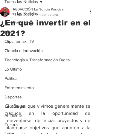
Todas las Noticias
REDACCIÓN La Noticia Positiva
Todas las Noticias
12 abr 2021
2 min de lectura
¿En qué invertir en el
Agroindustria
2021?
Moda
Clipcinemax_TV
Ciencia e Innovación
Tecnología y Transformación Digital
Lo Ultimo
Politica
Entretenimiento
Deportes
El año en que vivimos generalmente se 
Tecnologia
traduce en la oportunidad de 
Ambiente
reinventarse, de iniciar proyectos y de 
Cultura
plantearse objetivos que apunten a la 