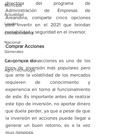
directora del programa de 
Municipal
Administración de Empresas de 
Actualidad
Areandina, comparte cinco opciones 
Locales
para invertir en el 2021 que brindan 
rentabilidad y seguridad en el inversor.
Entretenimiento
Nacional
Comprar Acciones
Generales
La compra de acciones es uno de los 
Categoría sin título
tipos de inversión más populares pero 
Agro-Tecnología
que ante la volatilidad de los mercados 
requieren de conocimiento y 
experiencia en torno al funcionamiento 
de este. Es importante antes de realizar 
este tipo de inversión, no aportar dinero 
que duela perder, ya que a pesar de que 
la inversión en acciones puede llegar a 
generar un buen retorno, es a la vez 
muy riesgosa.