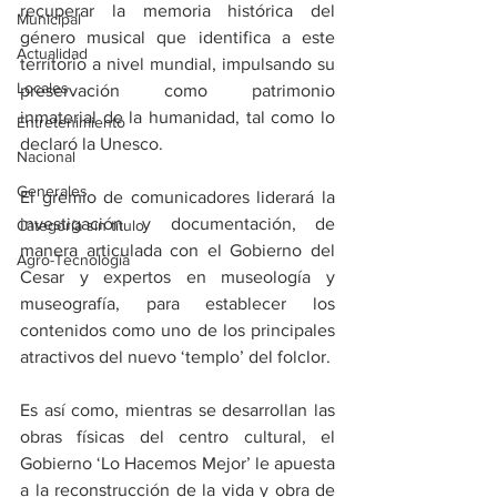
recuperar la memoria histórica del 
Municipal
género musical que identifica a este 
Actualidad
territorio a nivel mundial, impulsando su 
Locales
preservación como patrimonio 
inmaterial de la humanidad, tal como lo 
Entretenimiento
declaró la Unesco.
Nacional
Generales
El gremio de comunicadores liderará la 
investigación y documentación, de 
Categoría sin título
manera articulada con el Gobierno del 
Agro-Tecnología
Cesar y expertos en museología y 
museografía, para establecer los 
contenidos como uno de los principales 
atractivos del nuevo ‘templo’ del folclor. 
Es así como, mientras se desarrollan las 
obras físicas del centro cultural, el 
Gobierno ‘Lo Hacemos Mejor’ le apuesta 
a la reconstrucción de la vida y obra de 