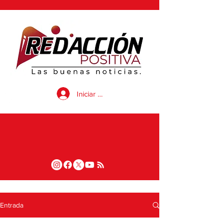
Iniciar sesión
Entrada