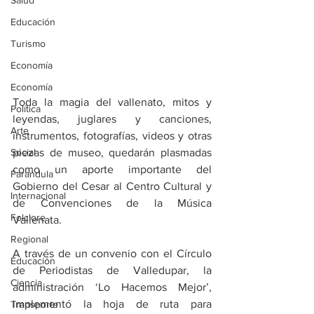
Salud
Educación
Turismo
Economía
Economía
Toda la magia del vallenato, mitos y 
Política
leyendas, juglares y canciones, 
Arte
instrumentos, fotografías, videos y otras 
Social
piezas de museo, quedarán plasmadas 
como un aporte importante del 
Farandula
Gobierno del Cesar al Centro Cultural y 
Internacional
de Convenciones de la Música 
Folclore
Vallenata. 
Regional
A través de un convenio con el Círculo 
Educación
de Periodistas de Valledupar, la 
Ciencia
administración ‘Lo Hacemos Mejor’, 
implementó la hoja de ruta para 
Transporte