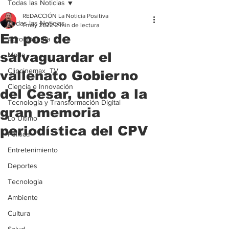
Todas las Noticias
REDACCIÓN La Noticia Positiva
Todas las Noticias
1 may 2022
2 min de lectura
En pos de
Agroindustria
salvaguardar el
Moda
Clipcinemax_TV
vallenato Gobierno
Ciencia e Innovación
del Cesar, unido a la
Tecnología y Transformación Digital
gran memoria
Lo Ultimo
periodística del CPV
Politica
Entretenimiento
Deportes
Tecnologia
Ambiente
Cultura