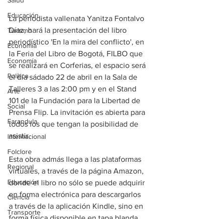
Salud
Educación
La periodista vallenata Yanitza Fontalvo 
Díaz, hará la presentación del libro 
Turismo
periodístico 'En la mira del conflicto', en 
Economía
la Feria del Libro de Bogotá, FILBO que 
Economía
se realizará en Corferias, el espacio será 
Política
el día sádado 22 de abril en la Sala de 
Talleres 3 a las 2:00 pm y en el Stand 
Arte
101 de la Fundación para la Libertad de 
Social
Prensa Flip. La invitación es abierta para 
Farandula
todos los que tengan la posibilidad de 
asistir.  
Internacional
Folclore
Esta obra admás llega a las plataformas 
Regional
virtuales, a través de la página Amazon, 
Educación
donde el libro no sólo se puede adquirir 
en forma electrónica para descargarlos 
Ciencia
a través de la aplicación Kindle, sino en 
Transporte
forma física disponible en tapa blanda.