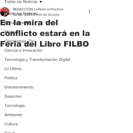
Todas las Noticias
REDACCIÓN La Noticia Positiva
Todas las Noticias
22 abr 2023
2 min de lectura
En la mira del
Agroindustria
conflicto estará en la
Moda
Clipcinemax_TV
Feria del Libro FILBO
Ciencia e Innovación
Tecnología y Transformación Digital
Lo Ultimo
Politica
Entretenimiento
Deportes
Tecnologia
Ambiente
Cultura