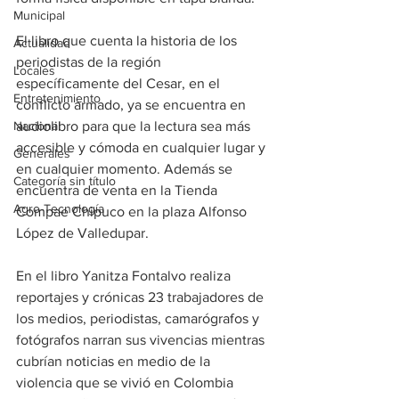
Municipal
El libro que cuenta la historia de los 
Actualidad
periodistas de la región 
Locales
específicamente del Cesar, en el 
Entretenimiento
conflicto armado, ya se encuentra en 
Nacional
audiolibro para que la lectura sea más 
accesible y cómoda en cualquier lugar y 
Generales
en cualquier momento. Además se 
Categoría sin título
encuentra de venta en la Tienda 
Agro-Tecnología
Compae Chipuco en la plaza Alfonso 
López de Valledupar.
En el libro Yanitza Fontalvo realiza 
reportajes y crónicas 23 trabajadores de 
los medios, periodistas, camarógrafos y 
fotógrafos narran sus vivencias mientras 
cubrían noticias en medio de la 
violencia que se vivió en Colombia 