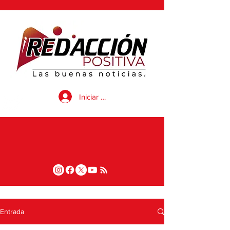
Iniciar sesión
Entrada