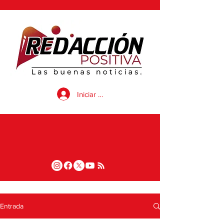
Iniciar sesión
Entrada