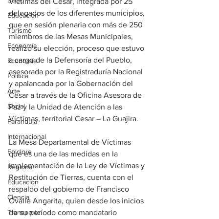
Salud
Víctimas del Cesar, integrada por 25 
delegados de los diferentes municipios, 
Educación
que en sesión plenaria con más de 250 
Turismo
miembros de las Mesas Municipales, 
Economía
realizó su elección, proceso que estuvo 
a cargo de la Defensoría del Pueblo, 
Economía
asesorada por la Registraduría Nacional 
Política
y apalancada por la Gobernación del 
Arte
Cesar a través de la Oficina Asesora de 
Social
Paz y la Unidad de Atención a las 
Víctimas, territorial Cesar – La Guajira.
Farandula
Internacional
La Mesa Departamental de Víctimas 
Folclore
que es una de las medidas en la 
implementación de la Ley de Víctimas y 
Regional
Restitución de Tierras, cuenta con el 
Educación
respaldo del gobierno de Francisco 
Ciencia
Ovalle Angarita, quien desde los inicios 
de su período como mandatario 
Transporte