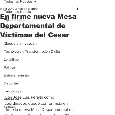
Todas las Noticias
11 oct 2019
3 min de lectura
Todas las Noticias
En firme nueva Mesa
Agroindustria
Departamental de
Moda
Víctimas del Cesar
Clipcinemax_TV
Ciencia e Innovación
Tecnología y Transformación Digital
Lo Ultimo
Politica
Entretenimiento
Deportes
Tecnologia
Con José Luis Peralta como 
Ambiente
coordinador, quedó conformada en 
Cultura
firme la nueva Mesa Departamental de 