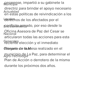
cesarense, impartió a su gabinete la 
Municipal
directriz para brindar el apoyo necesario 
Actualidad
en estas políticas de reivindicación a los 
Locales
derechos de los afectados por el 
conflicto armado, por eso desde la 
Entretenimiento
Oficina Asesora de Paz del Cesar se 
Nacional
articularon todas las acciones para esta 
Generales
reciente elección y el inmediato 
Plenario de la Mesa realizado en el 
Categoría sin título
municipio de La Paz, para determinar el 
Agro-Tecnología
Plan de Acción o derrotero de la misma 
durante los próximos dos años.