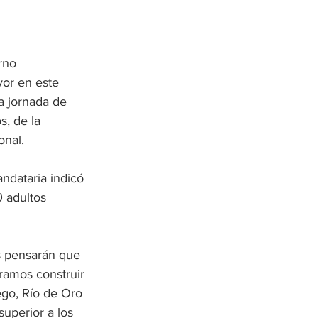
rno 
or en este 
na jornada de 
s, de la 
onal.
ndataria indicó 
 adultos 
s pensarán que 
ramos construir 
ego, Río de Oro 
uperior a los 