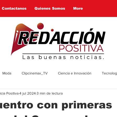
Contactanos
Quienes Somos
More
Moda
Clipcinemax_TV
Ciencia e Innovación
Tecnologí
ia Positiva
4 jul 2024
3 min de lectura
enimiento
Deportes
Tecnologia
Ambiente
Cultura
uentro con primeras
omía
Economía
Política
Arte
Social
Farandul