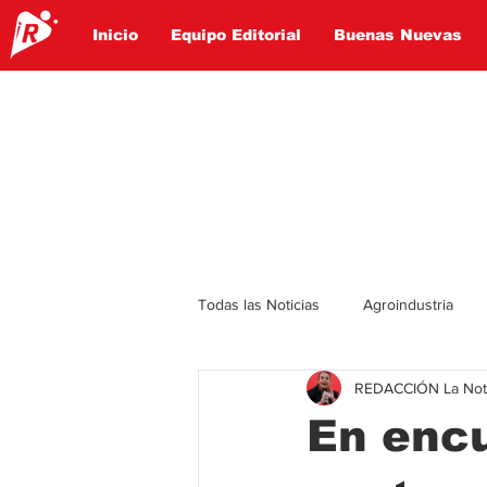
Inicio
Equipo Editorial
Buenas Nuevas
Todas las Noticias
Agroindustria
REDACCIÓN La Notic
Lo Ultimo
Politica
Entret
En enc
Educación
Turismo
Econ