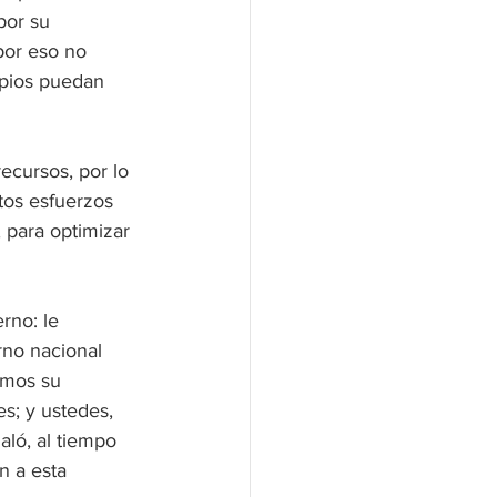
por su 
por eso no 
ipios puedan 
ecursos, por lo 
tos esfuerzos 
 para optimizar 
rno: le 
rno nacional 
amos su 
s; y ustedes, 
ló, al tiempo 
n a esta 