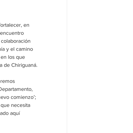
rtalecer, en 
 encuentro 
 colaboración 
ía y el camino 
 en los que 
ra de Chiriguaná.
eremos 
 Departamento, 
uevo comienzo’; 
 que necesita 
ñado aquí 