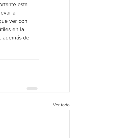
rtante esta 
evar a 
que ver con 
iles en la 
s, además de 
Ver todo