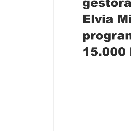
gestora
Elvia M
Folclore
Regional
Educa
progra
15.000 