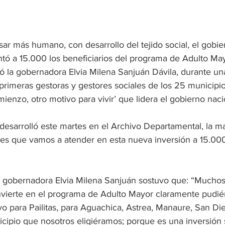
ar más humano, con desarrollo del tejido social, el gobie
ó a 15.000 los beneficiarios del programa de Adulto May
ificó la gobernadora Elvia Milena Sanjuán Dávila, durante u
 primeras gestoras y gestores sociales de los 25 municipio
ienzo, otro motivo para vivir’ que lidera el gobierno naci
desarrolló este martes en el Archivo Departamental, la ma
a es que vamos a atender en esta nueva inversión a 15.000
a gobernadora Elvia Milena Sanjuán sostuvo que: “Mucho
invierte en el programa de Adulto Mayor claramente pudié
o para Pailitas, para Aguachica, Astrea, Manaure, San Di
cipio que nosotros eligiéramos; porque es una inversión s