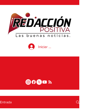
Iniciar sesión
Entrada