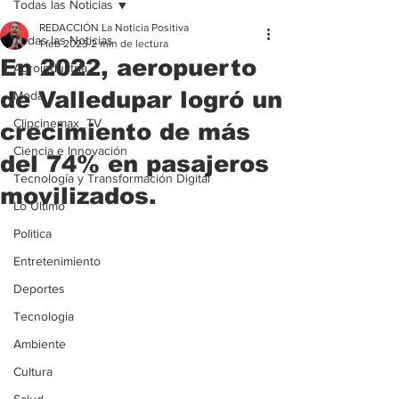
Todas las Noticias
REDACCIÓN La Noticia Positiva
Todas las Noticias
1 feb 2023
2 min de lectura
En 2022, aeropuerto
Agroindustria
de Valledupar logró un
Moda
Clipcinemax_TV
crecimiento de más
Ciencia e Innovación
del 74% en pasajeros
Tecnología y Transformación Digital
movilizados.
Lo Ultimo
Politica
Entretenimiento
Deportes
Tecnologia
Ambiente
Cultura