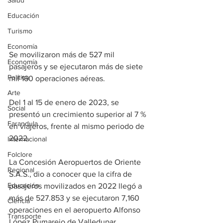
Salud
Educación
Turismo
Economía
Se movilizaron más de 527 mil 
Economía
pasajeros y se ejecutaron más de siete 
Política
mil 160 operaciones aéreas.
Arte
Del 1 al 15 de enero de 2023, se 
Social
presentó un crecimiento superior al 7 % 
Farandula
en viajeros, frente al mismo periodo de 
2022.
Internacional
Folclore
La Concesión Aeropuertos de Oriente 
Regional
S.A.S., dio a conocer que la cifra de 
Educación
pasajeros movilizados en 2022 llegó a 
más de 527.853 y se ejecutaron 7,160 
Ciencia
operaciones en el aeropuerto Alfonso 
Transporte
López Pumarejo de Valledupar.  