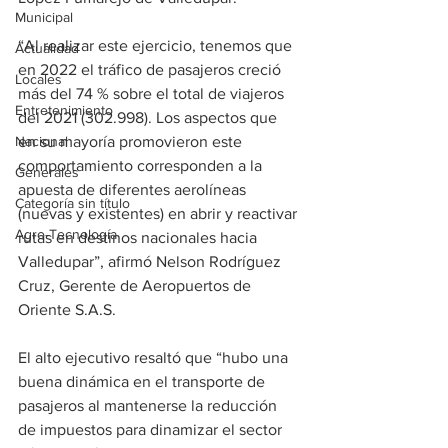
Municipal
“Al realizar este ejercicio, tenemos que 
Actualidad
en 2022 el tráfico de pasajeros creció 
Locales
más del 74 % sobre el total de viajeros 
Entretenimiento
del 2021 (302.998). Los aspectos que 
Nacional
en su mayoría promovieron este 
comportamiento corresponden a la 
Generales
apuesta de diferentes aerolíneas 
Categoría sin título
(nuevas y existentes) en abrir y reactivar 
Agro-Tecnología
rutas en destinos nacionales hacia 
Valledupar”, afirmó Nelson Rodríguez 
Cruz, Gerente de Aeropuertos de 
Oriente S.A.S.
El alto ejecutivo resaltó que “hubo una 
buena dinámica en el transporte de 
pasajeros al mantenerse la reducción 
de impuestos para dinamizar el sector 