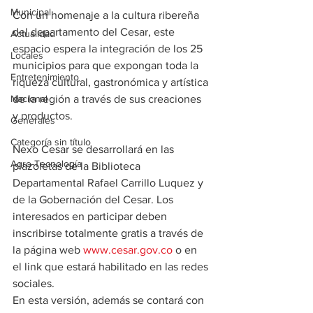
Municipal
Con un homenaje a la cultura ribereña 
del departamento del Cesar, este 
Actualidad
espacio espera la integración de los 25 
Locales
municipios para que expongan toda la 
Entretenimiento
riqueza cultural, gastronómica y artística 
Nacional
de la región a través de sus creaciones 
y productos.
Generales
Categoría sin título
Nexo Cesar se desarrollará en las 
Agro-Tecnología
plazoletas de la Biblioteca 
Departamental Rafael Carrillo Luquez y 
de la Gobernación del Cesar. Los 
interesados en participar deben 
inscribirse totalmente gratis a través de 
la página web 
www.cesar.gov.co
 o en 
el link que estará habilitado en las redes 
sociales.
En esta versión, además se contará con 