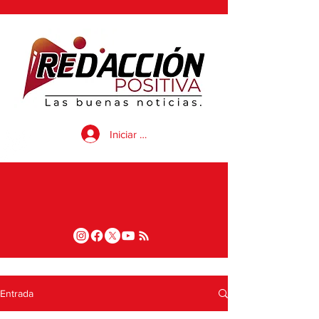
Iniciar sesión
Entrada