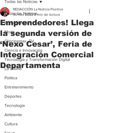
Todas las Noticias
REDACCIÓN La Noticia Positiva
Todas las Noticias
30 nov 2022
2 min de lectura
Emprendedores! Llega
Agroindustria
la segunda versión de
Moda
Clipcinemax_TV
‘Nexo Cesar’, Feria de
Ciencia e Innovación
Integración Comercial
Tecnología y Transformación Digital
Departamenta
Lo Ultimo
Politica
Entretenimiento
Deportes
Tecnologia
Ambiente
Cultura