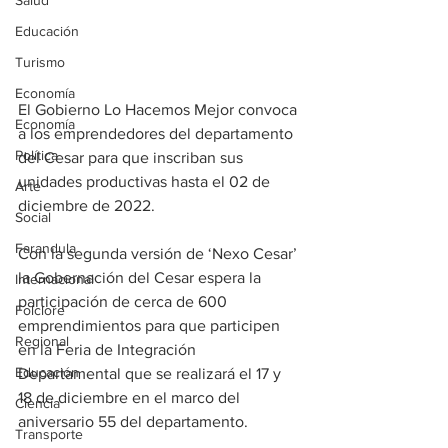
Salud
Educación
Turismo
Economía
El Gobierno Lo Hacemos Mejor convoca 
Economía
a los emprendedores del departamento 
Política
del Cesar para que inscriban sus 
unidades productivas hasta el 02 de 
Arte
diciembre de 2022.
Social
Farandula
Con la segunda versión de ‘Nexo Cesar’ 
la Gobernación del Cesar espera la 
Internacional
participación de cerca de 600 
Folclore
emprendimientos para que participen 
Regional
en la Feria de Integración 
Educación
Departamental que se realizará el 17 y 
18 de diciembre en el marco del 
Ciencia
aniversario 55 del departamento.
Transporte