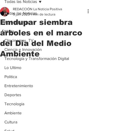
Todas las Noticias
REDACCIÓN La Noticia Positiva
Todas las Noticias
5 jun 2023
1 min de lectura
Emdupar siembra
Agroindustria
árboles en el marco
Moda
Clipcinemax_TV
del Día del Medio
Ciencia e Innovación
Ambiente
Tecnología y Transformación Digital
Lo Ultimo
Politica
Entretenimiento
Deportes
Tecnologia
Ambiente
Cultura