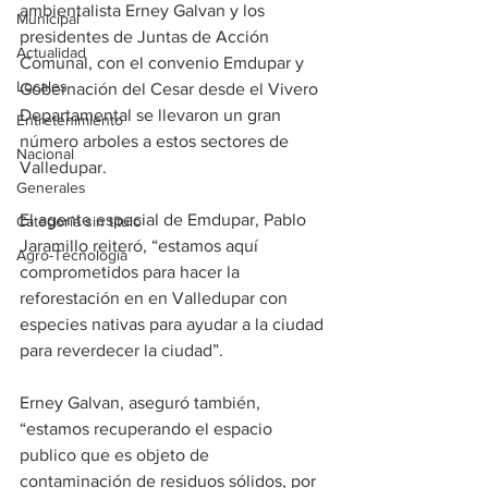
ambientalista Erney Galvan y los 
Municipal
presidentes de Juntas de Acción 
Actualidad
Comunal, con el convenio Emdupar y 
Locales
Gobernación del Cesar desde el Vivero 
Departamental se llevaron un gran 
Entretenimiento
número arboles a estos sectores de 
Nacional
Valledupar.
Generales
El agente especial de Emdupar, Pablo 
Categoría sin título
Jaramillo reiteró, “estamos aquí 
Agro-Tecnología
comprometidos para hacer la 
reforestación en en Valledupar con 
especies nativas para ayudar a la ciudad 
para reverdecer la ciudad”.
Erney Galvan, aseguró también, 
“estamos recuperando el espacio 
publico que es objeto de 
contaminación de residuos sólidos, por 