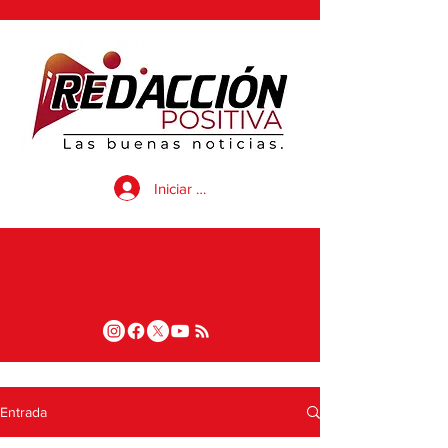
Iniciar sesión
Entrada