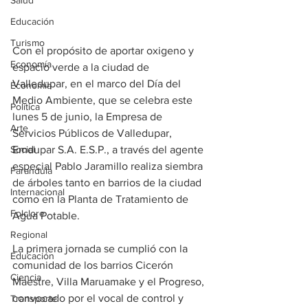
Salud
Educación
Turismo
Con el propósito de aportar oxigeno y 
Economía
espacio verde a la ciudad de 
Valledupar, en el marco del Día del 
Economía
Medio Ambiente, que se celebra este 
Política
lunes 5 de junio, la Empresa de 
Arte
Servicios Públicos de Valledupar, 
Social
Emdupar S.A. E.S.P., a través del agente 
especial Pablo Jaramillo realiza siembra 
Farandula
de árboles tanto en barrios de la ciudad 
Internacional
como en la Planta de Tratamiento de 
Folclore
Agua Potable.
Regional
La primera jornada se cumplió con la 
Educación
comunidad de los barrios Cicerón 
Ciencia
Maestre, Villa Maruamake y el Progreso, 
convocado por el vocal de control y 
Transporte