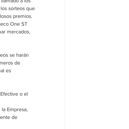
llamado a los 
 los sorteos que 
losos premios. 
uteco One ST 
mar mercados, 
teos se harán 
úmeros de 
al es 
Efective o el 
 la Empresa, 
rente de 