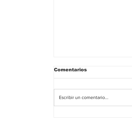
Comentarios
Escribir un comentario...
Indicadores de vivienda
se desploman en
Valledupar: análisis