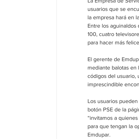
La Empresa de Servic
usuarios que se encue
la empresa hará en l
Entre los aguinaldo
100, cuatro televiso
para hacer más felice
El gerente de Emdupa
mediante balotas en 
códigos del usuario, 
imprescindible encont
Los usuarios pueden u
botón PSE de la pág
“invitamos a quienes
para que tengan la op
Emdupar. 