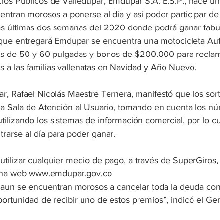
ios Públicos de Valledupar, Emdupar S.A. E.S.P., hace un 
ntran morosos a ponerse al día y así poder participar de
as últimas dos semanas del 2020 donde podrá ganar fabu
s que entregará Emdupar se encuentra una motocicleta A
res de 50 y 60 pulgadas y bonos de $200.000 para recla
s a las familias vallenatas en Navidad y Año Nuevo. 
r, Rafael Nicolás Maestre Ternera, manifestó que los sor
la Sala de Atención al Usuario, tomando en cuenta los n
utilizando los sistemas de información comercial, por lo cu
rarse al día para poder ganar.  
tilizar cualquier medio de pago, a través de SuperGiros, 
ina web 
www.emdupar.gov.co
 aun se encuentran morosos a cancelar toda la deuda con
ortunidad de recibir uno de estos premios”, indicó el Ge