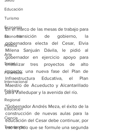
Salud
Educación
Turismo
Economía
En el marco de las mesas de trabajo para 
la transición de gobierno, la 
Economía
gobernadora electa del Cesar, Elvia 
Política
Milena Sanjuán Dávila, le pidió al 
Arte
gobernador en ejercicio apoyo para 
Social
cristalizar tres proyectos de alto 
impacto: una nueva fase del Plan de 
Farandula
Infraestructura Educativa, el Plan 
Internacional
Maestro de Acueducto y Alcantarillado 
Folclore
para Valledupar y la avenida del río.
Regional
"Gobernador Andrés Meza, el éxito de la 
Educación
construcción de nuevas aulas para la 
Ciencia
educación del Cesar debe continuar, por 
Transporte
eso le pido que se formule una segunda 