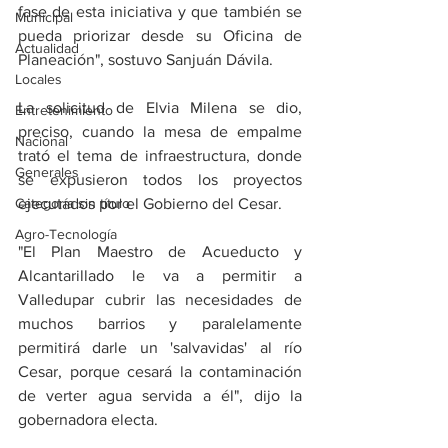
fase de esta iniciativa y que también se 
Municipal
pueda priorizar desde su Oficina de 
Actualidad
Planeación", sostuvo Sanjuán Dávila.
Locales
La solicitud de Elvia Milena se dio, 
Entretenimiento
preciso, cuando la mesa de empalme 
Nacional
trató el tema de infraestructura, donde 
Generales
se expusieron todos los proyectos 
Categoría sin título
ejecutados por el Gobierno del Cesar.
Agro-Tecnología
"El Plan Maestro de Acueducto y 
Alcantarillado le va a permitir a 
Valledupar cubrir las necesidades de 
muchos barrios y paralelamente 
permitirá darle un 'salvavidas' al río 
Cesar, porque cesará la contaminación 
de verter agua servida a él", dijo la 
gobernadora electa.