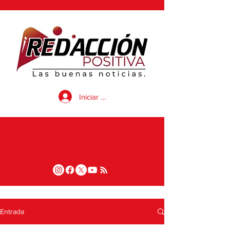
Iniciar sesión
Entrada