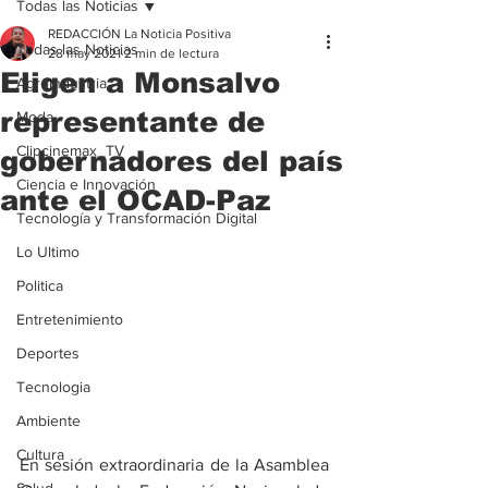
Todas las Noticias
REDACCIÓN La Noticia Positiva
Todas las Noticias
28 may 2021
2 min de lectura
Eligen a Monsalvo
Agroindustria
representante de
Moda
Clipcinemax_TV
gobernadores del país
Ciencia e Innovación
ante el OCAD-Paz
Tecnología y Transformación Digital
Lo Ultimo
Politica
Entretenimiento
Deportes
Tecnologia
Ambiente
Cultura
En sesión extraordinaria de la Asamblea 