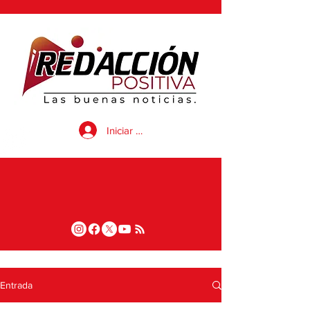
Iniciar sesión
Entrada