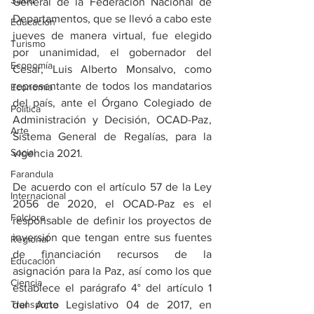
Salud
General de la Federación Nacional de 
Departamentos, que se llevó a cabo este 
Educación
jueves de manera virtual, fue elegido 
Turismo
por unanimidad, el gobernador del 
Economía
Cesar, Luis Alberto Monsalvo, como 
representante de todos los mandatarios 
Economía
del país, ante el Órgano Colegiado de 
Política
Administración y Decisión, OCAD-Paz, 
Arte
Sistema General de Regalías, para la 
Social
vigencia 2021. 
Farandula
De acuerdo con el artículo 57 de la Ley 
Internacional
2056 de 2020, el OCAD-Paz es el 
Folclore
responsable de definir los proyectos de 
inversión que tengan entre sus fuentes 
Regional
de financiación recursos de la 
Educación
asignación para la Paz, así como los que 
Ciencia
establece el parágrafo 4° del artículo 1 
Transporte
del Acto Legislativo 04 de 2017, en 