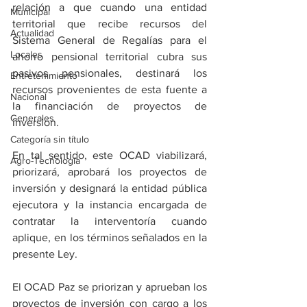
relación a que cuando una entidad 
Municipal
territorial que recibe recursos del 
Actualidad
Sistema General de Regalías para el 
Locales
ahorro pensional territorial cubra sus 
pasivos pensionales, destinará los 
Entretenimiento
recursos provenientes de esta fuente a 
Nacional
la financiación de proyectos de 
Generales
inversión. 
Categoría sin título
En tal sentido, este OCAD viabilizará, 
Agro-Tecnología
priorizará, aprobará los proyectos de 
inversión y designará la entidad pública 
ejecutora y la instancia encargada de 
contratar la interventoría cuando 
aplique, en los términos señalados en la 
presente Ley. 
El OCAD Paz se priorizan y aprueban los 
proyectos de inversión con cargo a los 