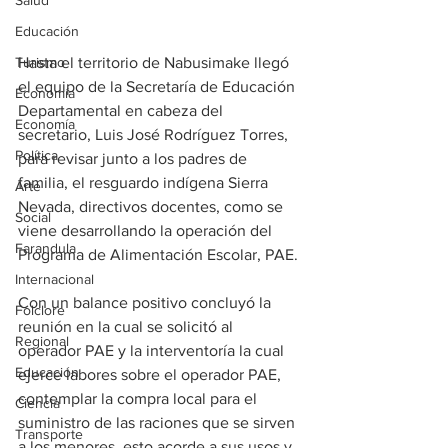
Salud
Educación
Turismo
Hasta el territorio de Nabusimake llegó 
el equipo de la Secretaría de Educación 
Economía
Departamental en cabeza del 
Economía
secretario, Luis José Rodríguez Torres, 
Política
para revisar junto a los padres de 
familia, el resguardo indígena Sierra 
Arte
Nevada, directivos docentes, como se 
Social
viene desarrollando la operación del 
Farandula
Programa de Alimentación Escolar, PAE. 
Internacional
Con un balance positivo concluyó la 
Folclore
reunión en la cual se solicitó al 
Regional
operador PAE y la interventoría la cual 
Educación
ejerce labores sobre el operador PAE, 
contemplar la compra local para el 
Ciencia
suministro de las raciones que se sirven 
Transporte
a los menores, esto acorde a sus usos y 