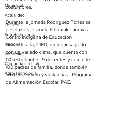
Municipal
costumbres.
Actualidad
Durante la jornada Rodríguez Torres se 
Locales
desplazó la escuela Piñumake anexa al 
Entretenimiento
Centro Indígena de Educación 
Nacional
Diversificada, CIED, un lugar sagrado 
con un variado clima, que cuenta con 
Generales
170 estudiantes, 9 docentes y cerca de 
Categoría sin título
100 padres de familia, donde también 
Agro-Tecnología
hizo inspección y vigilancia al Programa 
de Alimentación Escolar, PAE.