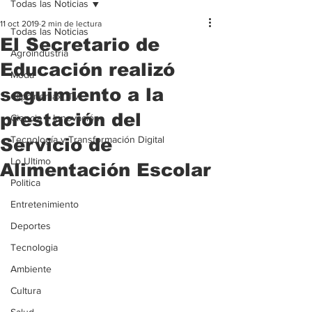
Todas las Noticias
11 oct 2019
2 min de lectura
Todas las Noticias
El Secretario de
Agroindustria
Educación realizó
Moda
seguimiento a la
Clipcinemax_TV
prestación del
Ciencia e Innovación
Tecnología y Transformación Digital
Servicio de
Lo Ultimo
Alimentación Escolar
Politica
Entretenimiento
Deportes
Tecnologia
Ambiente
Cultura