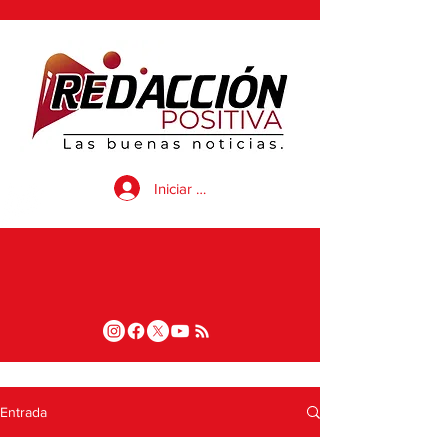
Iniciar sesión
Entrada