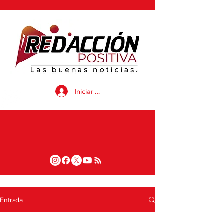
Iniciar sesión
Entrada