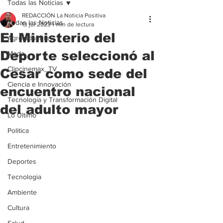
Todas las Noticias
REDACCIÓN La Noticia Positiva
Todas las Noticias
13 jul 2023
1 min de lectura
El Ministerio del
Agroindustria
Deporte seleccionó al
Moda
Clipcinemax_TV
Cesar como sede del
Ciencia e Innovación
encuentro nacional
Tecnología y Transformación Digital
del adulto mayor
Lo Ultimo
Politica
Entretenimiento
Deportes
Tecnologia
Ambiente
Cultura