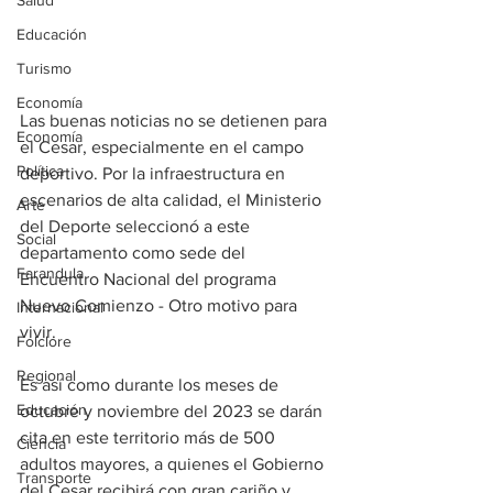
Salud
Educación
Turismo
Economía
Las buenas noticias no se detienen para 
Economía
el Cesar, especialmente en el campo 
Política
deportivo. Por la infraestructura en 
escenarios de alta calidad, el Ministerio 
Arte
del Deporte seleccionó a este 
Social
departamento como sede del 
Farandula
Encuentro Nacional del programa 
Nuevo Comienzo - Otro motivo para 
Internacional
vivir.
Folclore
Regional
Es así como durante los meses de 
Educación
octubre y noviembre del 2023 se darán 
cita en este territorio más de 500 
Ciencia
adultos mayores, a quienes el Gobierno 
Transporte
del Cesar recibirá con gran cariño y 