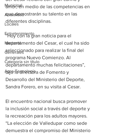
Municipal
amor, en medio de las competencias en 
que demostrarán su talento en las 
Actualidad
diferentes disciplinas. 
Locales
Entretenimiento
“Hoy con la gran noticia para el 
Nacional
departamento del Cesar, el cual ha sido 
seleccionado para realizar la final del 
Generales
programa Nuevo Comienzo. Al 
Categoría sin título
departamento muchas felicitaciones”, 
Agro-Tecnología
dijo la directora de Fomento y 
Desarrollo del Ministerio del Deporte, 
Sandra Forero, en su visita al Cesar.  
El encuentro nacional busca promover 
la inclusión social a través del deporte y 
la recreación para los adultos mayores. 
“La elección de Valledupar como sede 
demuestra el compromiso del Ministerio 