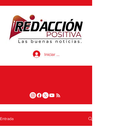
Iniciar sesión
Entrada