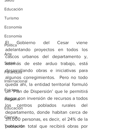
Salud
Educación
Turismo
Economía
Economía
El Gobierno del Cesar viene 
Política
adelantando proyectos en todos los 
Arte
cascos urbanos del departamento y, 
Social
además de este arduo trabajo, está 
desarrollando obras e iniciativas para 
Farandula
algunos corregimientos.  Pero no todo 
Internacional
queda ahí, la entidad territorial formuló 
Folclore
un ‘Plan de Dispersión’ que le permitirá 
llegar con inversión de recursos a todos 
Regional
los centros poblados rurales del 
Educación
departamento, donde habitan cerca de 
Ciencia
311.000 personas, es decir, el 24% de la 
Transporte
población total que recibirá obras por 