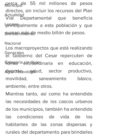
cerca de 55 mil millones de pesos 
Municipal
directos, sin incluir los recursos del Plan 
Actualidad
Vial Departamental que beneficia 
Locales
principalmente a esta población y que 
suman más de medio billón de pesos.
Entretenimiento
Nacional
Los macroproyectos que está realizando 
Generales
el Gobierno del Cesar repercuten de 
Categoría sin título
forma extraordinaria en educación, 
deporte, salud, sector productivo, 
Agro-Tecnología
movilidad, saneamiento básico, 
ambiente, entre otros. 
Mientras tanto, así como ha entendido 
las necesidades de los cascos urbanos 
de los municipios, también ha entendido 
las condiciones de vida de los 
habitantes de las zonas dispersas y 
rurales del departamento para brindarles 