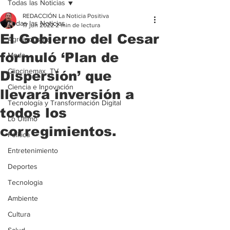
Todas las Noticias
REDACCIÓN La Noticia Positiva
Todas las Noticias
17 jun 2022
2 min de lectura
El Gobierno del Cesar
Agroindustria
formuló ‘Plan de
Moda
Clipcinemax_TV
Dispersión’ que
Ciencia e Innovación
llevará inversión a
Tecnología y Transformación Digital
todos los
Lo Ultimo
corregimientos.
Politica
Entretenimiento
Deportes
Tecnologia
Ambiente
Cultura