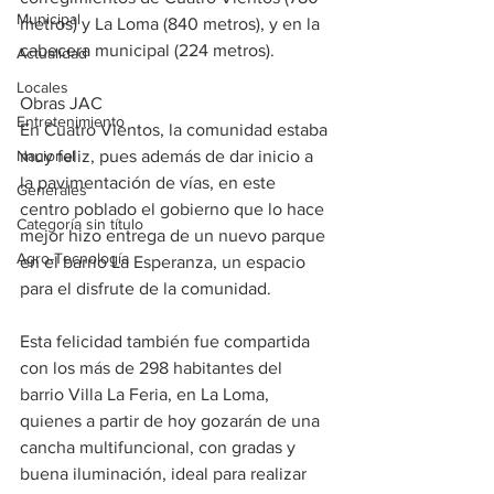
Municipal
metros) y La Loma (840 metros), y en la 
cabecera municipal (224 metros).
Actualidad
Locales
Obras JAC
Entretenimiento
En Cuatro Vientos, la comunidad estaba 
Nacional
muy feliz, pues además de dar inicio a 
la pavimentación de vías, en este 
Generales
centro poblado el gobierno que lo hace 
Categoría sin título
mejor hizo entrega de un nuevo parque 
Agro-Tecnología
en el barrio La Esperanza, un espacio 
para el disfrute de la comunidad.
Esta felicidad también fue compartida 
con los más de 298 habitantes del 
barrio Villa La Feria, en La Loma, 
quienes a partir de hoy gozarán de una 
cancha multifuncional, con gradas y 
buena iluminación, ideal para realizar 