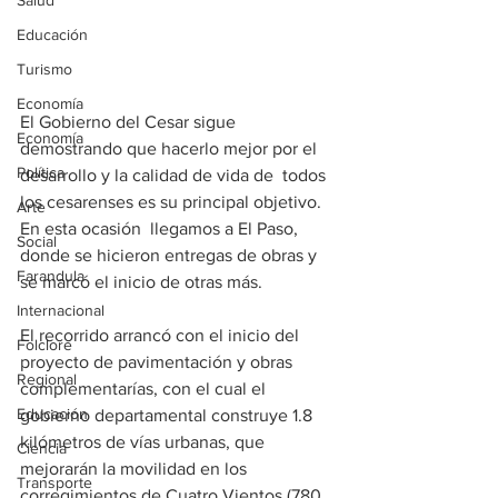
Salud
Educación
Turismo
Economía
El Gobierno del Cesar sigue 
Economía
demostrando que hacerlo mejor por el 
Política
desarrollo y la calidad de vida de  todos 
los cesarenses es su principal objetivo. 
Arte
En esta ocasión  llegamos a El Paso, 
Social
donde se hicieron entregas de obras y 
Farandula
se marcó el inicio de otras más.
Internacional
El recorrido arrancó con el inicio del 
Folclore
proyecto de pavimentación y obras 
Regional
complementarías, con el cual el 
Educación
gobierno departamental construye 1.8 
kilómetros de vías urbanas, que 
Ciencia
mejorarán la movilidad en los 
Transporte
corregimientos de Cuatro Vientos (780 