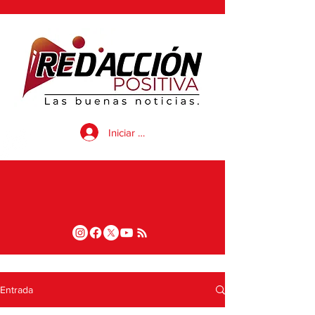
Iniciar sesión
Entrada