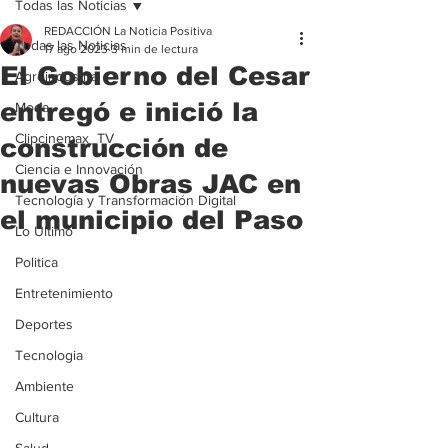
Todas las Noticias
REDACCIÓN La Noticia Positiva
Todas las Noticias
17 ago 2023
3 min de lectura
El Gobierno del Cesar
Agroindustria
entregó e inició la
Moda
Clipcinemax_TV
construcción de
Ciencia e Innovación
nuevas Obras JAC en
Tecnología y Transformación Digital
el municipio del Paso
Lo Ultimo
Politica
Entretenimiento
Deportes
Tecnologia
Ambiente
Cultura