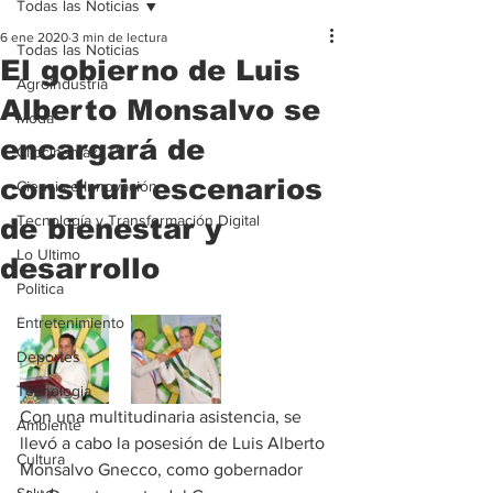
Todas las Noticias
6 ene 2020
3 min de lectura
Todas las Noticias
El gobierno de Luis
Agroindustria
Alberto Monsalvo se
Moda
encargará de
Clipcinemax_TV
construir escenarios
Ciencia e Innovación
Tecnología y Transformación Digital
de bienestar y
Lo Ultimo
desarrollo
Politica
Entretenimiento
Deportes
Tecnologia
Con una multitudinaria asistencia, se 
Ambiente
llevó a cabo la posesión de Luis Alberto 
Cultura
Monsalvo Gnecco, como gobernador 