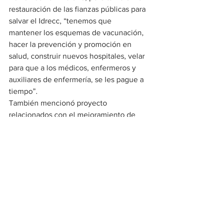
restauración de las fianzas públicas para 
salvar el Idrecc, “tenemos que 
mantener los esquemas de vacunación, 
hacer la prevención y promoción en 
salud, construir nuevos hospitales, velar 
para que a los médicos, enfermeros y 
auxiliares de enfermería, se les pague a 
tiempo”. 
También mencionó proyecto 
relacionados con el mejoramiento de 
las vías, la cultura, medio ambiente y el 
sector agropecuario entre otros. 
Monsalvo Gnecco destacó las ganas de 
trabajar del nuevo alcalde de 
Valledupar, Mello Castro González con 
quien prometió encaminar la ciudad por 
la senda del desarrollo, al igual que con 
los 24 alcaldes del Cesar.