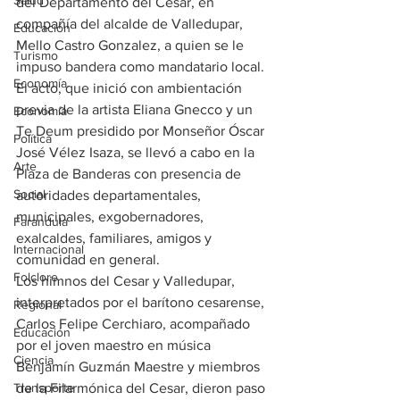
Salud
del Departamento del Cesar, en 
compañía del alcalde de Valledupar, 
Educación
Mello Castro Gonzalez, a quien se le 
Turismo
impuso bandera como mandatario local.
Economía
El acto, que inició con ambientación 
previa de la artista Eliana Gnecco y un 
Economía
Te Deum presidido por Monseñor Óscar 
Política
José Vélez Isaza, se llevó a cabo en la 
Arte
Plaza de Banderas con presencia de 
Social
autoridades departamentales, 
municipales, exgobernadores, 
Farandula
exalcaldes, familiares, amigos y 
Internacional
comunidad en general. 
Folclore
Los himnos del Cesar y Valledupar, 
interpretados por el barítono cesarense, 
Regional
Carlos Felipe Cerchiaro, acompañado 
Educación
por el joven maestro en música 
Ciencia
Benjamín Guzmán Maestre y miembros 
Transporte
de la Filarmónica del Cesar, dieron paso 