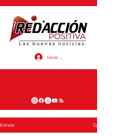
Iniciar sesión
Entrada