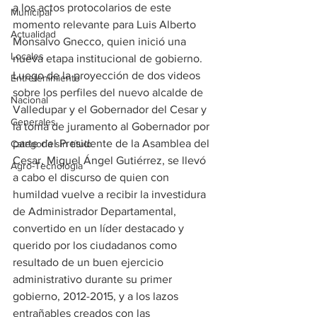
a los actos protocolarios de este 
Municipal
momento relevante para Luis Alberto 
Actualidad
Monsalvo Gnecco, quien inició una 
Locales
nueva etapa institucional de gobierno. 
Luego de la proyección de dos videos 
Entretenimiento
sobre los perfiles del nuevo alcalde de 
Nacional
Valledupar y el Gobernador del Cesar y 
Generales
la toma de juramento al Gobernador por 
parte del Presidente de la Asamblea del 
Categoría sin título
Cesar, Miguel Ángel Gutiérrez, se llevó 
Agro-Tecnología
a cabo el discurso de quien con 
humildad vuelve a recibir la investidura 
de Administrador Departamental, 
convertido en un líder destacado y 
querido por los ciudadanos como 
resultado de un buen ejercicio 
administrativo durante su primer 
gobierno, 2012-2015, y a los lazos 
entrañables creados con las 