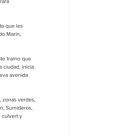
rará 
da que les 
do Marín, 
ste tramo que 
 ciudad, inicia 
ueva avenida 
, zonas verdes, 
ón, Sumideros, 
 culvert y 