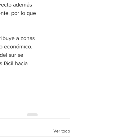
oyecto además 
te, por lo que 
ribuye a zonas 
lo económico. 
del sur se 
fácil hacia 
Ver todo