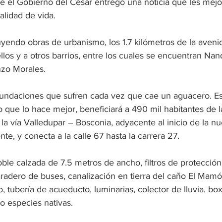
e el Gobierno del Cesar entregó una noticia que les mejo
alidad de vida.
yendo obras de urbanismo, los 1.7 kilómetros de la aveni
llos y a otros barrios, entre los cuales se encuentran Nan
nzo Morales.
nundaciones que sufren cada vez que cae un aguacero. E
o que lo hace mejor, beneficiará a 490 mil habitantes de la
a vía Valledupar – Bosconia, adyacente al inicio de la n
te, y conecta a la calle 67 hasta la carrera 27.
le calzada de 7.5 metros de ancho, filtros de protección
aradero de buses, canalización en tierra del caño El Mam
io, tubería de acueducto, luminarias, colector de lluvia, box
do especies nativas.