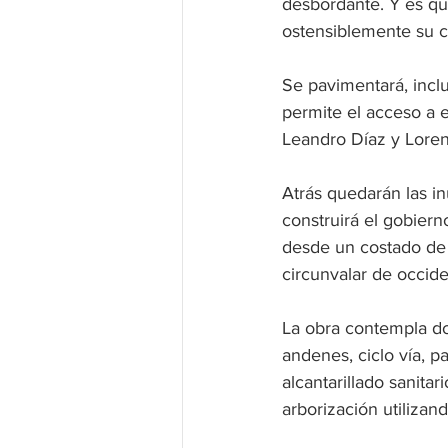
desbordante. Y es qu
ostensiblemente su c
Se pavimentará, inclu
permite el acceso a e
Leandro Díaz y Lore
Atrás quedarán las i
construirá el gobiern
desde un costado de l
circunvalar de occiden
La obra contempla dob
andenes, ciclo vía, p
alcantarillado sanitar
arborización utilizan