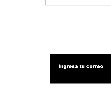
Indicadores de vivienda
se desploman en
Valledupar: análisis
semestral 2025
Suscribete!