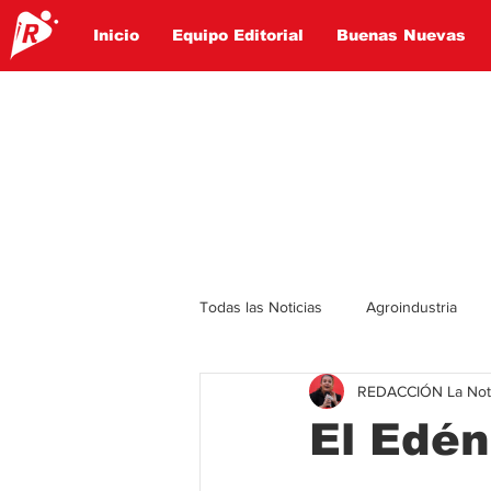
Inicio
Equipo Editorial
Buenas Nuevas
Todas las Noticias
Agroindustria
REDACCIÓN La Notic
Lo Ultimo
Politica
Entret
El Edén
Educación
Turismo
Econ