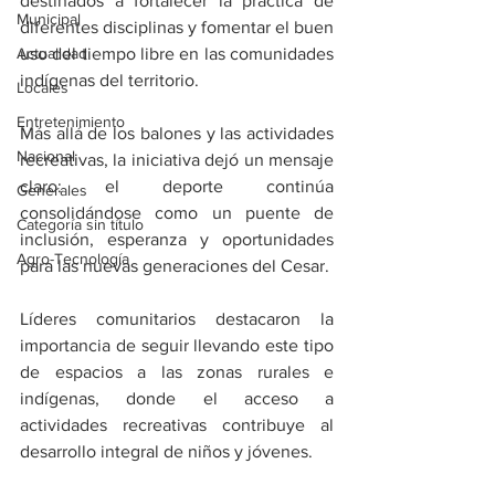
destinados a fortalecer la práctica de 
Municipal
diferentes disciplinas y fomentar el buen 
Actualidad
uso del tiempo libre en las comunidades 
indígenas del territorio.
Locales
Entretenimiento
Más allá de los balones y las actividades 
Nacional
recreativas, la iniciativa dejó un mensaje 
claro: el deporte continúa 
Generales
consolidándose como un puente de 
Categoría sin título
inclusión, esperanza y oportunidades 
Agro-Tecnología
para las nuevas generaciones del Cesar.
Líderes comunitarios destacaron la 
importancia de seguir llevando este tipo 
de espacios a las zonas rurales e 
indígenas, donde el acceso a 
actividades recreativas contribuye al 
desarrollo integral de niños y jóvenes.