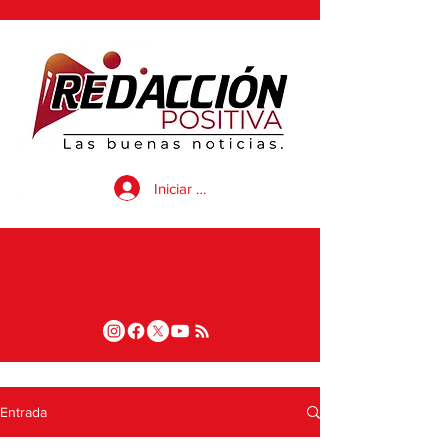
Iniciar sesión
Entrada