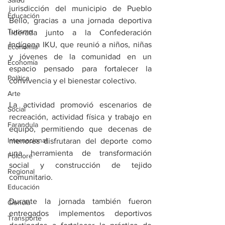
Salud
jurisdicción del municipio de Pueblo 
Educación
Bello, gracias a una jornada deportiva 
Turismo
liderada junto a la Confederación 
Indígena IKU, que reunió a niños, niñas 
Economía
y jóvenes de la comunidad en un 
Economía
espacio pensado para fortalecer la 
Política
convivencia y el bienestar colectivo.
Arte
La actividad promovió escenarios de 
Social
recreación, actividad física y trabajo en 
Farandula
equipo, permitiendo que decenas de 
Internacional
menores disfrutaran del deporte como 
una herramienta de transformación 
Folclore
social y construcción de tejido 
Regional
comunitario.
Educación
Durante la jornada también fueron 
Ciencia
entregados implementos deportivos 
Transporte