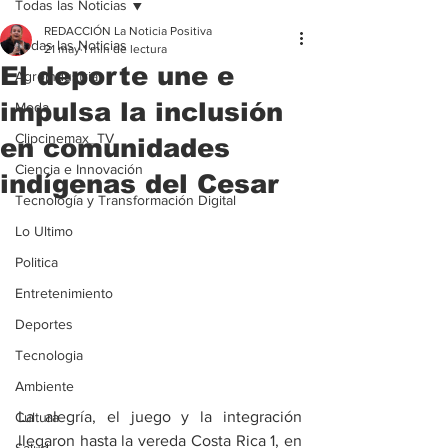
Todas las Noticias
REDACCIÓN La Noticia Positiva
Todas las Noticias
21 may
1 min de lectura
El deporte une e
Agroindustria
impulsa la inclusión
Moda
Clipcinemax_TV
en comunidades
Ciencia e Innovación
indígenas del Cesar
Tecnología y Transformación Digital
Lo Ultimo
Politica
Entretenimiento
Deportes
Tecnologia
Ambiente
La alegría, el juego y la integración 
Cultura
llegaron hasta la vereda Costa Rica 1, en 