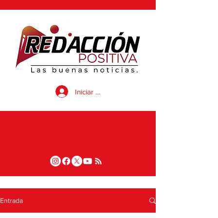
Iniciar sesión
Entrada