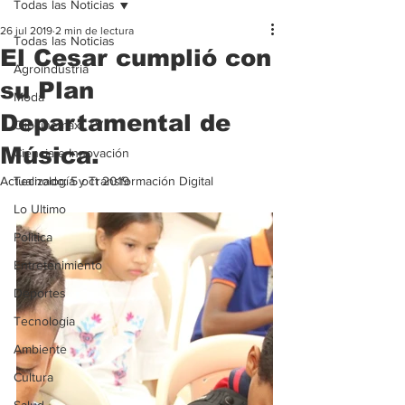
Todas las Noticias
26 jul 2019
2 min de lectura
Todas las Noticias
El Cesar cumplió con
Agroindustria
su Plan
Moda
Departamental de
Clipcinemax_TV
Música.
Ciencia e Innovación
Actualizado:
Tecnología y Transformación Digital
5 oct 2019
Lo Ultimo
Politica
Entretenimiento
Deportes
Tecnologia
Ambiente
Cultura