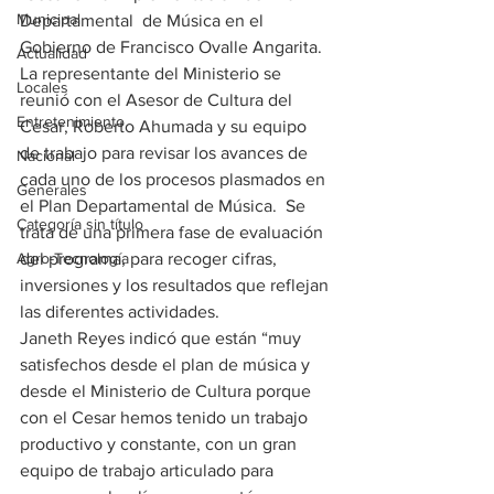
Municipal
Departamental  de Música en el 
Gobierno de Francisco Ovalle Angarita. 
Actualidad
La representante del Ministerio se 
Locales
reunió con el Asesor de Cultura del 
Entretenimiento
Cesar, Roberto Ahumada y su equipo 
de trabajo para revisar los avances de 
Nacional
cada uno de los procesos plasmados en 
Generales
el Plan Departamental de Música.  Se 
Categoría sin título
trata de una primera fase de evaluación 
Agro-Tecnología
del programa, para recoger cifras, 
inversiones y los resultados que reflejan 
las diferentes actividades.
Janeth Reyes indicó que están “muy 
satisfechos desde el plan de música y 
desde el Ministerio de Cultura porque 
con el Cesar hemos tenido un trabajo 
productivo y constante, con un gran 
equipo de trabajo articulado para 