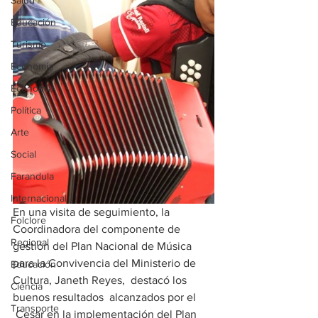
Salud
Educación
Turismo
Economía
Economía
Política
Arte
Social
Farandula
Internacional
En una visita de seguimiento, la 
Folclore
Coordinadora del componente de 
Regional
gestión del Plan Nacional de Música 
para la Convivencia del Ministerio de 
Educación
Cultura, Janeth Reyes,  destacó los 
Ciencia
buenos resultados  alcanzados por el 
Transporte
 Cesar en la implementación del Plan 