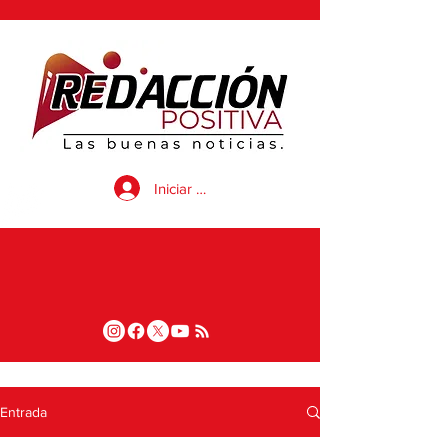
Iniciar sesión
Entrada