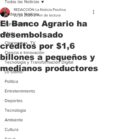
Todas las Noticias
REDACCIÓN La Noticia Positiva
Todas las Noticias
22 jul 2020
2 min de lectura
El Banco Agrario ha
Agroindustria
desembolsado
Moda
Clipcinemax_TV
créditos por $1,6
Ciencia e Innovación
billones a pequeños y
Tecnología y Transformación Digital
medianos productores
Lo Ultimo
Politica
Entretenimiento
Deportes
Tecnologia
Ambiente
Cultura