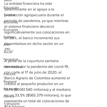
Salud
La entidad financiera ha sido 
Educación
determinante en el apoyo a la 
Turismo
producción agropecuaria durante el 
periodo de pandemia, ya que mientras 
Economía
el sistema financiero decreció 
Economía
significativamente sus colocaciones en 
Política
un 26%, el banco incrementó sus 
desembolsos en dicho sector en un 
Arte
21%._
Social
Farandula
A pesar de la coyuntura sanitaria 
desatada por la pandemia del covid-19, 
Internacional
con corte al 17 de julio de 2020, el 
Folclore
Banco Agrario de Colombia aumentó el 
Regional
crédito al pequeño productor en un 
Educación
10,1% ($1.061.540 millones) y al mediano 
en un 33,5% ($565.379 millones), lo que 
Ciencia
representa un total de colocaciones de 
Transporte
$1,6 billones.