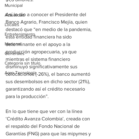
Municipal
Así lo dio a conocer el Presidente del 
Actualidad
Banco Agrario, Francisco Mejía, quien 
Locales
destacó que “en medio de la pandemia, 
Entretenimiento
esta entidad financiera ha sido 
Nacional
determinante en el apoyo a la 
producción agropecuaria, ya que 
Generales
mientras el sistema financiero 
Categoría sin título
disminuyó significativamente sus 
Agro-Tecnología
colocaciones (-26%), el banco aumentó 
sus desembolsos en dicho sector (21%), 
garantizando así el crédito necesario 
para la producción”.
En lo que tiene que ver con la línea 
‘Crédito Avanza Colombia’, creada con 
el respaldo del Fondo Nacional de 
Garantías (FNG) para que las mipymes y 