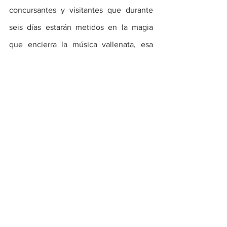
concursantes y visitantes que durante 
seis días estarán metidos en la magia 
que encierra la música vallenata, esa 
que comenzó a escribir su propia 
historia desde la plaza Alfonso López, 
con la creación del Festival  de la 
Leyenda Vallenata en el año 1968.
Folclore
Ver todo
Entradas recientes