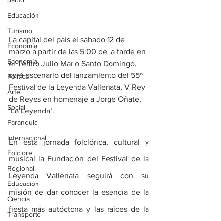
Salud
Educación
Turismo
La capital del país el sábado 12 de 
Economía
marzo a partir de las 5:00 de la tarde en 
Economía
el Teatro Julio Mario Santo Domingo, 
será escenario del lanzamiento del 55º 
Política
Festival de la Leyenda Vallenata, V Rey 
Arte
de Reyes en homenaje a Jorge Oñate, 
Social
‘La Leyenda’.
Farandula
Internacional
En esta jornada folclórica, cultural y 
Folclore
musical la Fundación del Festival de la 
Regional
Leyenda Vallenata seguirá con su 
Educación
misión de dar conocer la esencia de la 
Ciencia
fiesta más autóctona y las raíces de la 
Transporte