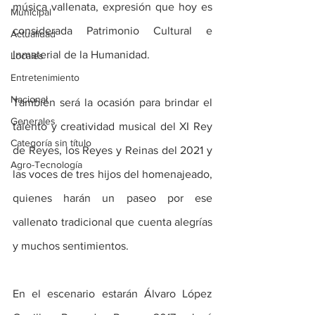
música vallenata, expresión que hoy es 
Municipal
considerada Patrimonio Cultural e 
Actualidad
Inmaterial de la Humanidad.
Locales
Entretenimiento
Nacional
También será la ocasión para brindar el 
Generales
talento y creatividad musical del XI Rey 
Categoría sin título
de Reyes, los Reyes y Reinas del 2021 y 
Agro-Tecnología
las voces de tres hijos del homenajeado, 
quienes harán un paseo por ese 
vallenato tradicional que cuenta alegrías 
y muchos sentimientos.
En el escenario estarán Álvaro López 