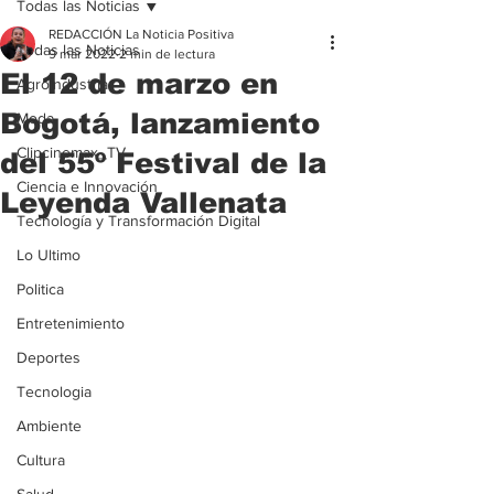
Todas las Noticias
REDACCIÓN La Noticia Positiva
Todas las Noticias
9 mar 2022
2 min de lectura
El 12 de marzo en
Agroindustria
Bogotá, lanzamiento
Moda
Clipcinemax_TV
del 55º Festival de la
Ciencia e Innovación
Leyenda Vallenata
Tecnología y Transformación Digital
Lo Ultimo
Politica
Entretenimiento
Deportes
Tecnologia
Ambiente
Cultura