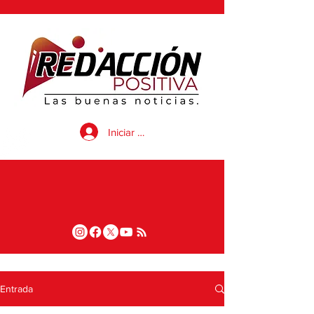
Iniciar sesión
Entrada