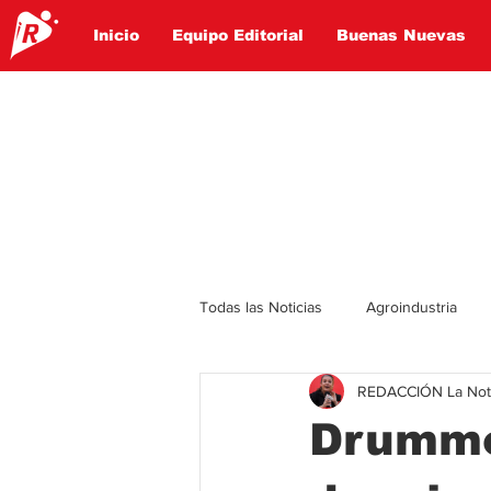
Inicio
Equipo Editorial
Buenas Nuevas
Todas las Noticias
Agroindustria
REDACCIÓN La Notic
Lo Ultimo
Politica
Entret
Drummo
Educación
Turismo
Econ