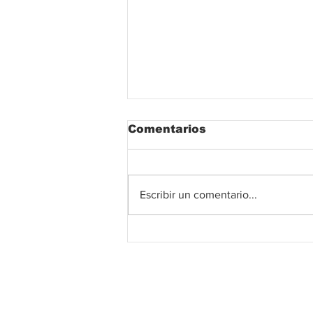
Comentarios
Escribir un comentario...
Open Finance en
Colombia: las tres
claves que impulsarán
la nueva era de los
servicios financieros