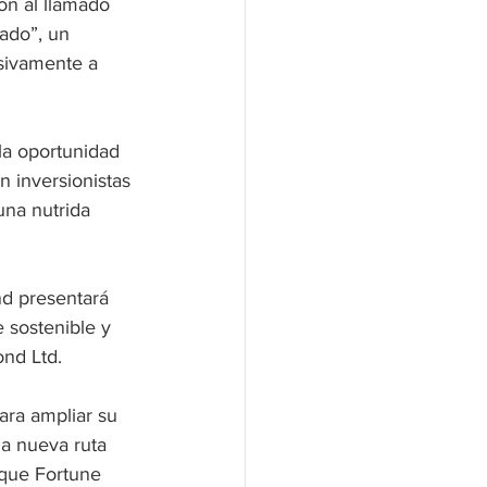
n al llamado 
ado”, un 
sivamente a 
la oportunidad 
 inversionistas 
una nutrida 
d presentará 
 sostenible y 
nd Ltd.
ra ampliar su 
a nueva ruta 
uque Fortune 