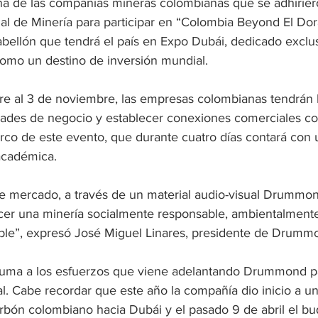
 de las compañías mineras colombianas que se adhiriero
al de Minería para participar en “Colombia Beyond El Dor
abellón que tendrá el país en Expo Dubái, dedicado exclu
 como un destino de inversión mundial.
re al 3 de noviembre, las empresas colombianas tendrán 
ades de negocio y establecer conexiones comerciales con
rco de este evento, que durante cuatro días contará con 
académica.
te mercado, a través de un material audio-visual Drummon
acer una minería socialmente responsable, ambientalmente
le”, expresó José Miguel Linares, presidente de Drummo
suma a los esfuerzos que viene adelantando Drummond pa
l. Cabe recordar que este año la compañía dio inicio a un
rbón colombiano hacia Dubái y el pasado 9 de abril el b