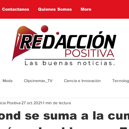
Contactanos
Quienes Somos
More
Moda
Clipcinemax_TV
Ciencia e Innovación
Tecnologí
ia Positiva
27 oct 2021
1 min de lectura
enimiento
Deportes
Tecnologia
Ambiente
Cultura
nd se suma a la cu
omía
Economía
Política
Arte
Social
Farandul