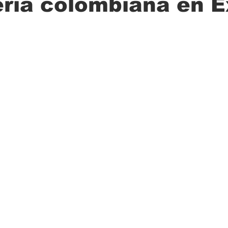
ería colombiana en 
ción
Ciencia
Transporte
Municipal
Actualidad