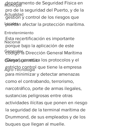
departamento de Seguridad Física en 
Municipal
pro de la seguridad del Puerto, y de la 
Actualidad
gestión y control de los riesgos que 
Locales
puedan afectar la protección marítima.
Entretenimiento
Esta recertificación es importante 
Nacional
porque bajo la aplicación de este 
Generales
código la Dirección General Marítima 
(Dimar) garantiza los protocolos y el 
Categoría sin título
estricto control que tiene la empresa 
Agro-Tecnología
para minimizar y detectar amenazas 
como el contrabando, terrorismo, 
narcotráfico, porte de armas ilegales, 
sustancias peligrosas entre otras 
actividades ilícitas que ponen en riesgo 
la seguridad de la terminal marítima de 
Drummond, de sus empleados y de los 
buques que llegan al muelle.