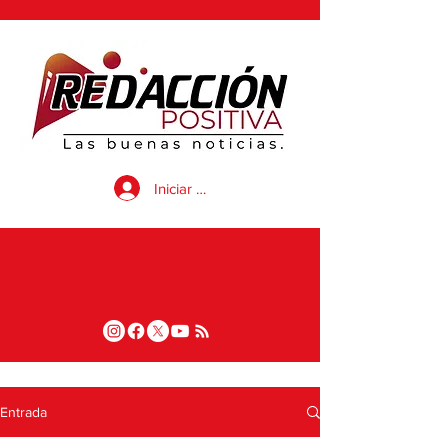
Iniciar sesión
Entrada