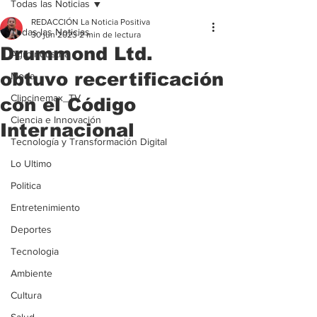
Todas las Noticias
REDACCIÓN La Noticia Positiva
Todas las Noticias
30 jun 2023
2 min de lectura
Drummond Ltd.
Agroindustria
obtuvo recertificación
Moda
Clipcinemax_TV
con el Código
Ciencia e Innovación
Internacional
Tecnología y Transformación Digital
Lo Ultimo
Politica
Entretenimiento
Deportes
Tecnologia
Ambiente
Cultura