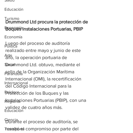
Salud
Educación
Turismo
Drummond Ltd procura la protección de 
Economía
Boques Instalaciones Portuarias, PBIP
Economía
Luego del proceso de auditoría 
Política
realizado entre mayo y junio de este 
Arte
año, la operación portuaria de 
Social
Drummond Ltd. obtuvo, mediante el 
sello de la Organización Marítima 
Farandula
Internacional (OMI), la recertificación 
Internacional
del Código Internacional para la 
Folclore
Protección de los Buques y las 
Instalaciones Portuarias (PBIP), con una 
Regional
validez de cuatro años más.
Educación
Ciencia
Durante el proceso de auditoría, se 
resaltó el compromiso por parte del 
Transporte