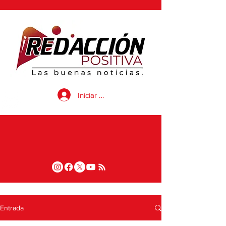
Iniciar sesión
Entrada