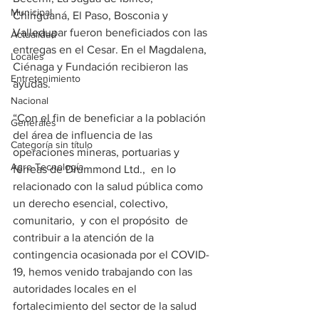
Municipal
Chiriguaná, El Paso, Bosconia y 
Valledupar fueron beneficiados con las 
Actualidad
entregas en el Cesar. En el Magdalena, 
Locales
Ciénaga y Fundación recibieron las 
Entretenimiento
ayudas.
Nacional
“Con el fin de beneficiar a la población 
Generales
del área de influencia de las 
Categoría sin título
operaciones mineras, portuarias y 
Agro-Tecnología
férreas de Drummond Ltd.,  en lo 
relacionado con la salud pública como 
un derecho esencial, colectivo, 
comunitario,  y con el propósito  de 
contribuir a la atención de la 
contingencia ocasionada por el COVID-
19, hemos venido trabajando con las 
autoridades locales en el 
fortalecimiento del sector de la salud 