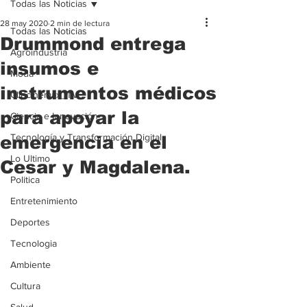
Todas las Noticias
28 may 2020
2 min de lectura
Todas las Noticias
Drummond entrega
Agroindustria
insumos e
Moda
instrumentos médicos
Clipcinemax_TV
para apoyar la
Ciencia e Innovación
Tecnología y Transformación Digital
emergencia en el
Lo Ultimo
Cesar y Magdalena.
Politica
Entretenimiento
Deportes
Tecnologia
Ambiente
Cultura