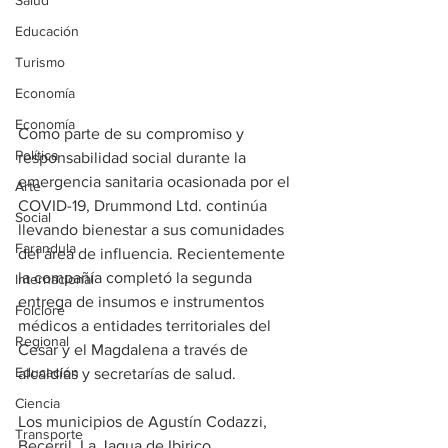
Salud
Educación
Turismo
Economía
Economía
Como parte de su compromiso y 
Política
responsabilidad social durante la 
emergencia sanitaria ocasionada por el 
Arte
COVID-19, Drummond Ltd. continúa 
Social
llevando bienestar a sus comunidades 
Farandula
del área de influencia. Recientemente 
la compañía completó la segunda 
Internacional
entrega de insumos e instrumentos 
Folclore
médicos a entidades territoriales del 
Regional
Cesar y el Magdalena a través de 
Educación
alcaldías y secretarías de salud.
Ciencia
Los municipios de Agustín Codazzi, 
Transporte
Becerril, La Jagua de Ibirico, 