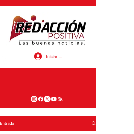
Iniciar sesión
Entrada