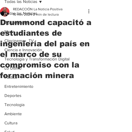
Todas las Noticias
REDACCIÓN La Noticia Positiva
Todas las Noticias
10 nov 2024
2 min de lectura
Drummond capacitó a
Agroindustria
estudiantes de
Moda
Clipcinemax_TV
ingeniería del país en
Ciencia e Innovación
el marco de su
Tecnología y Transformación Digital
compromiso con la
Lo Ultimo
formación minera
Politica
Entretenimiento
Deportes
Tecnologia
Ambiente
Cultura