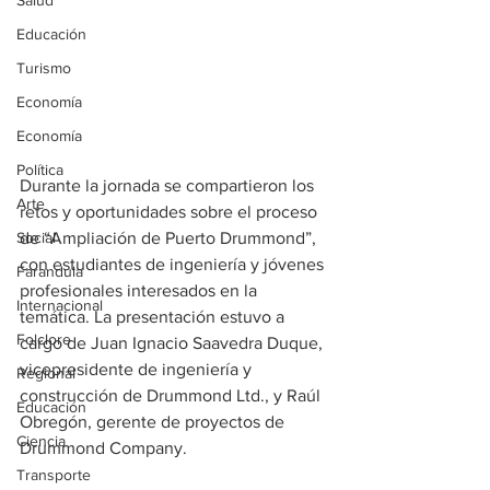
Salud
Educación
Turismo
Economía
Economía
Política
Durante la jornada se compartieron los 
Arte
retos y oportunidades sobre el proceso 
Social
de “Ampliación de Puerto Drummond”, 
con estudiantes de ingeniería y jóvenes 
Farandula
profesionales interesados en la 
Internacional
temática. La presentación estuvo a 
Folclore
cargo de Juan Ignacio Saavedra Duque, 
vicepresidente de ingeniería y 
Regional
construcción de Drummond Ltd., y Raúl 
Educación
Obregón, gerente de proyectos de 
Ciencia
Drummond Company.
Transporte